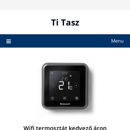
Skip
to
content
Ti Tasz
Menu
Wifi termosztát kedvező áron