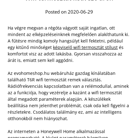
Posted on 2020-06-29
Ha végre megvan a régóta vágyott saját ingatlan, ott
mindent az elképzeléseinknek megfelelően alakíthatunk ki.
A fűtésre mindig komoly hangsúlyt kell fektetni, például
egy kitűnő minőséget
képviselő wifi termosztát stílust
és
komfortot visz az adott lakásba. Gyorsan visszahozza az
árát is, emiatt sem kell aggódni.
Az evohomeshop.hu webáruház gazdag kínálatában
található T6R wifi termosztát remek választás.
Rádiófrekvenciás kapcsolatban van a relémodullal, aminek
az a funkciója, hogy vezérelje a kazánt a wifi termosztát
által megadott paraméterek alapján. A készülékek
beállítása nem jelenthet problémát, csak oda kell figyelni a
részletekre. Csodálatos találmány ez, ami az intelligens
otthonokból nem hiányozhat.
Az interneten a Honeywell Home alkalmazással
programozható. A kívánt paraméterek bármilyen