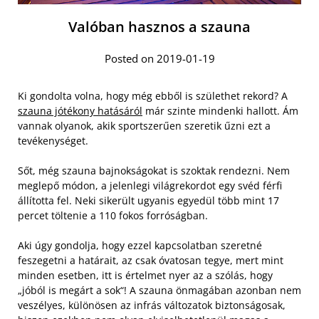
Valóban hasznos a szauna
Posted on 2019-01-19
Ki gondolta volna, hogy még ebből is születhet rekord? A
szauna jótékony hatásáról
már szinte mindenki hallott. Ám
vannak olyanok, akik sportszerűen szeretik űzni ezt a
tevékenységet.
Sőt, még szauna bajnokságokat is szoktak rendezni. Nem
meglepő módon, a jelenlegi világrekordot egy svéd férfi
állította fel. Neki sikerült ugyanis egyedül több mint 17
percet töltenie a 110 fokos forróságban.
Aki úgy gondolja, hogy ezzel kapcsolatban szeretné
feszegetni a határait, az csak óvatosan tegye, mert mint
minden esetben, itt is értelmet nyer az a szólás, hogy
„jóból is megárt a sok“! A szauna önmagában azonban nem
veszélyes, különösen az infrás változatok biztonságosak,