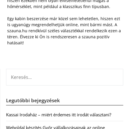
hiszen ezekben nem olyan elviselhetetlenül magas a
hőmérséklet, mint például a klasszikus finn típusban.
Egy kabin beszerzése már közel sem lehetetlen, hiszen ezt
is ugyanúgy megrendelhetjük online, mint bármi mást. A
szauna.hu rendkívül széles választékkal rendelkezik ezen a
téren. Élvezze ki Ön is rendszeresen a szauna pozitív
hatásait!
KERESÉS:
Legutóbbi bejegyzések
Kassai Irodaház – miért érdemes itt irodát választani?
Weboldal készítés Győr vállalkozásainak az online