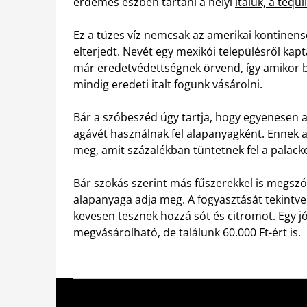
érdemes észben tartani a helyi
italuk, a tequ
Ez a tüzes víz nemcsak az amerikai kontinen
elterjedt. Nevét egy mexikói településről kap
már eredetvédettségnek örvend, így amikor 
mindig eredeti italt fogunk vásárolni.
Bár a szóbeszéd úgy tartja, hogy egyenesen a
agávét használnak fel alapanyagként. Ennek a
meg, amit százalékban tüntetnek fel a palack
Bár szokás szerint más fűszerekkel is megszó
alapanyaga adja meg. A fogyasztását tekintv
kevesen tesznek hozzá sót és citromot. Egy j
megvásárolható, de találunk 60.000 Ft-ért is.