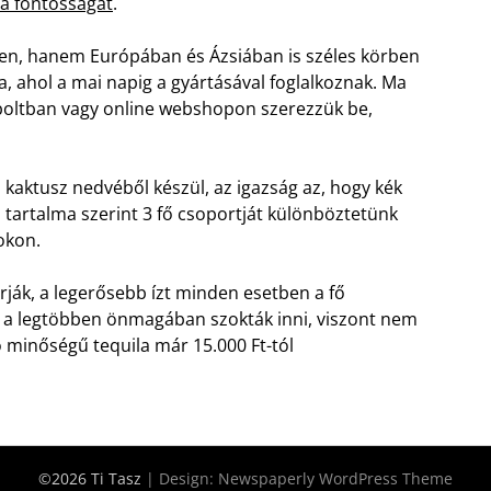
ila fontosságát
.
sen, hanem Európában és Ázsiában is széles körben
ta, ahol a mai napig a gyártásával foglalkoznak. Ma
boltban vagy online webshopon szerezzük be,
 kaktusz nedvéből készül, az igazság az, hogy kék
 tartalma szerint 3 fő csoportját különböztetünk
okon.
rják, a legerősebb ízt minden esetben a fő
e a legtöbben önmagában szokták inni, viszont nem
ó minőségű tequila már 15.000 Ft-tól
©2026 Ti Tasz
| Design:
Newspaperly WordPress Theme