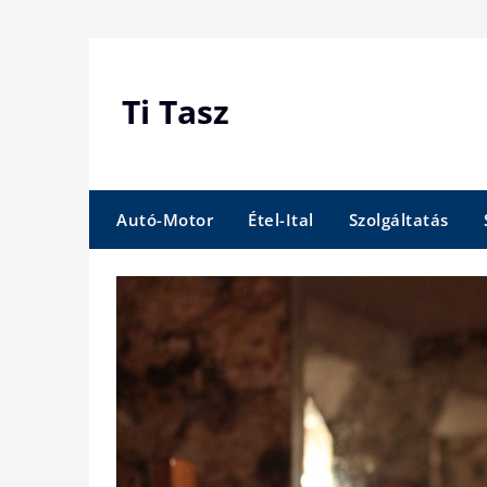
Skip
to
content
Ti Tasz
Autó-Motor
Étel-Ital
Szolgáltatás