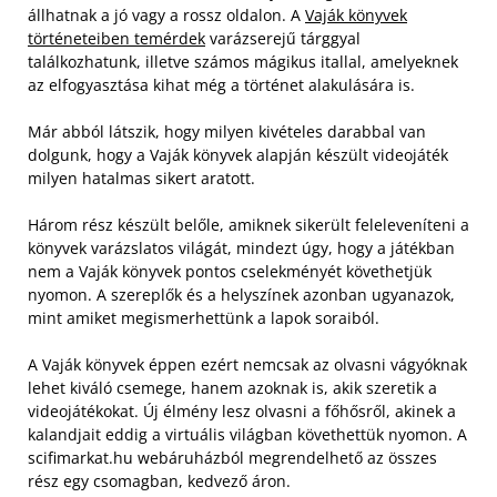
állhatnak a jó vagy a rossz oldalon. A
Vaják könyvek
történeteiben temérdek
varázserejű tárggyal
találkozhatunk, illetve számos mágikus itallal, amelyeknek
az elfogyasztása kihat még a történet alakulására is.
Már abból látszik, hogy milyen kivételes darabbal van
dolgunk, hogy a Vaják könyvek alapján készült videojáték
milyen hatalmas sikert aratott.
Három rész készült belőle, amiknek sikerült feleleveníteni a
könyvek varázslatos világát, mindezt úgy, hogy a játékban
nem a Vaják könyvek pontos cselekményét követhetjük
nyomon. A szereplők és a helyszínek azonban ugyanazok,
mint amiket megismerhettünk a lapok soraiból.
A Vaják könyvek éppen ezért nemcsak az olvasni vágyóknak
lehet kiváló csemege, hanem azoknak is, akik szeretik a
videojátékokat. Új élmény lesz olvasni a főhősről, akinek a
kalandjait eddig a virtuális világban követhettük nyomon. A
scifimarkat.hu webáruházból megrendelhető az összes
rész egy csomagban, kedvező áron.