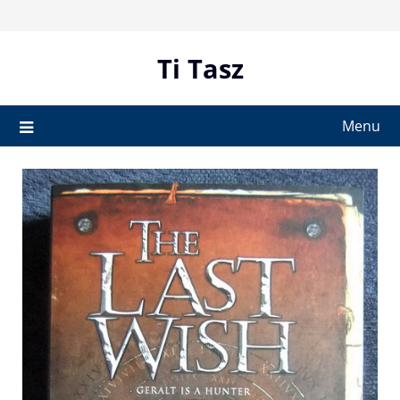
Skip
to
content
Ti Tasz
Menu