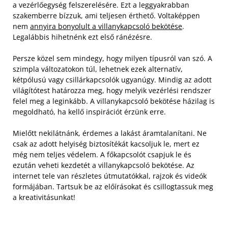
a vezérlőegység felszerelésére. Ezt a leggyakrabban
szakemberre bízzuk, ami teljesen érthető. Voltaképpen
nem
annyira bonyolult a villanykapcsoló bekötése
.
Legalábbis hihetnénk ezt első ránézésre.
Persze közel sem mindegy, hogy milyen típusról van szó. A
szimpla változatokon túl, lehetnek ezek alternatív,
kétpólusú vagy csillárkapcsolók ugyanúgy. Mindig az adott
világítótest határozza meg, hogy melyik vezérlési rendszer
felel meg a leginkább. A villanykapcsoló bekötése házilag is
megoldható, ha kellő inspirációt érzünk erre.
Mielőtt nekilátnánk, érdemes a lakást áramtalanítani. Ne
csak az adott helyiség biztosítékát kacsoljuk le, mert ez
még nem teljes védelem. A főkapcsolót csapjuk le és
ezután veheti kezdetét a villanykapcsoló bekötése. Az
internet tele van részletes útmutatókkal, rajzok és videók
formájában. Tartsuk be az előírásokat és csillogtassuk meg
a kreativitásunkat!