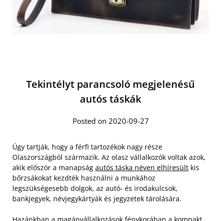
Tekintélyt parancsoló megjelenésű
autós táskák
Posted on 2020-09-27
Úgy tartják, hogy a férfi tartozékok nagy része
Olaszországból származik. Az olasz vállalkozók voltak azok,
akik először a manapság
autós táska néven elhíresült
kis
bőrzsákokat kezdték használni a munkához
legszükségesebb dolgok, az autó- és irodakulcsok,
bankjegyek, névjegykártyák és jegyzetek tárolására.
Hazánkban a magánvállalkozások fénykorában a kompakt