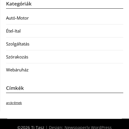
Kategóriák
Autó-Motor
Étel-Ital
Szolgáltatás
Szórakozás
Webáruház
Címkék
arckrémek
©2026 Ti Tasz
| Design:
Newspaperly WordPress