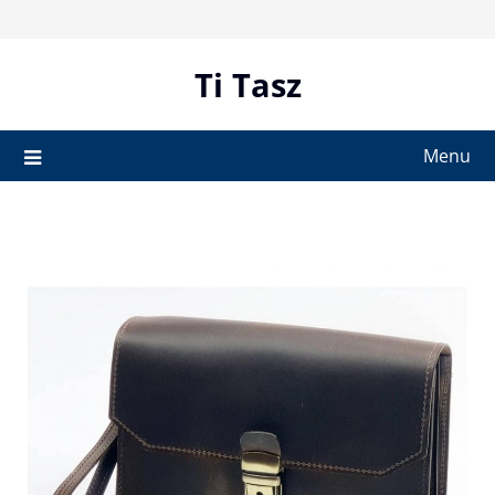
Skip
to
content
Ti Tasz
Menu