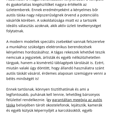
és gyakorlatias kiegészítőket nagyra értékelik az
üzletemberek. Ennek eredményeként a kényelmes bőr
autós táska nagy népszerűségnek örvend a potenciális
vásárlók körében. A sokoldalúsága miatt ez a tartozék
ideális választás azoknak, akik aktív üzleti tevékenységet
folytatnak.
A modern modellek speciális zsebekkel vannak felszerelve
a munkához szükséges elektronikus berendezések
kényelmes hordozásához. A tágas rekeszek lehetővé teszik
nemcsak a jegyzetek, árlisták és egyéb nélkülözhetetlen
tárgyak, hanem a kisméretű táblagépek tárolását is. Ezért,
miután valaki úgy döntött, hogy állandó használatra szánt
autós táskát vásárol, érdemes alaposan szemügyre venni a
bélés minőségét is!
Ennek tartósnak, könnyen tisztíthatónak és ami a
legfontosabb, puhának kell lennie, lehetőleg bársonyos
felülettel rendelkeznie. Így
garantáltan megóvja az autós
táska
belsejében tárolt okostelefonok, lejátszók, kamerák
és egyéb kütyük képernyőjét a karcolásoktól, egyéb