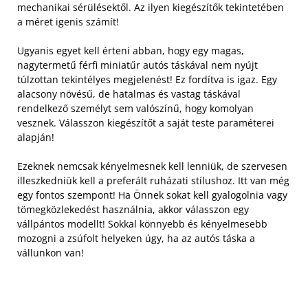
mechanikai sérülésektől. Az ilyen kiegészítők tekintetében
a méret igenis számít!
Ugyanis egyet kell érteni abban, hogy egy magas,
nagytermetű férfi miniatűr autós táskával nem nyújt
túlzottan tekintélyes megjelenést! Ez fordítva is igaz. Egy
alacsony növésű, de hatalmas és vastag táskával
rendelkező személyt sem valószínű, hogy komolyan
vesznek. Válasszon kiegészítőt a saját teste paraméterei
alapján!
Ezeknek nemcsak kényelmesnek kell lenniük, de szervesen
illeszkedniük kell a preferált ruházati stílushoz. Itt van még
egy fontos szempont! Ha Önnek sokat kell gyalogolnia vagy
tömegközlekedést használnia, akkor válasszon egy
vállpántos modellt! Sokkal könnyebb és kényelmesebb
mozogni a zsúfolt helyeken úgy, ha az autós táska a
vállunkon van!