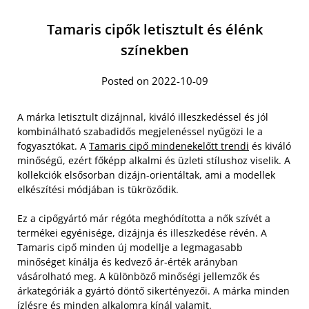
Tamaris cipők letisztult és élénk
színekben
Posted on 2022-10-09
A márka letisztult dizájnnal, kiváló illeszkedéssel és jól
kombinálható szabadidős megjelenéssel nyűgözi le a
fogyasztókat. A
Tamaris cipő mindenekelőtt trendi
és kiváló
minőségű, ezért főképp alkalmi és üzleti stílushoz viselik. A
kollekciók elsősorban dizájn-orientáltak, ami a modellek
elkészítési módjában is tükröződik.
Ez a cipőgyártó már régóta meghódította a nők szívét a
termékei egyénisége, dizájnja és illeszkedése révén. A
Tamaris cipő minden új modellje a legmagasabb
minőséget kínálja és kedvező ár-érték arányban
vásárolható meg. A különböző minőségi jellemzők és
árkategóriák a gyártó döntő sikertényezői. A márka minden
ízlésre és minden alkalomra kínál valamit.