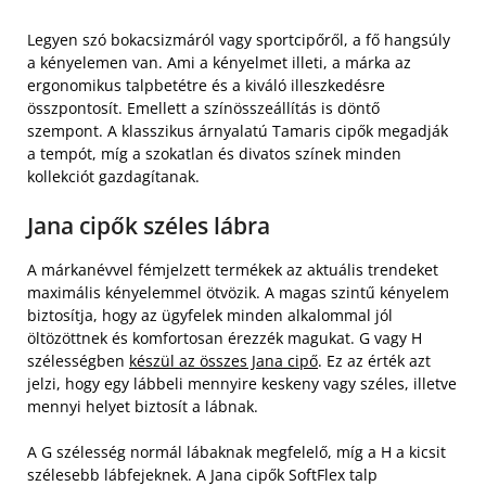
Legyen szó bokacsizmáról vagy sportcipőről, a fő hangsúly
a kényelemen van. Ami a kényelmet illeti, a márka az
ergonomikus talpbetétre és a kiváló illeszkedésre
összpontosít. Emellett a színösszeállítás is döntő
szempont. A klasszikus árnyalatú Tamaris cipők megadják
a tempót, míg a szokatlan és divatos színek minden
kollekciót gazdagítanak.
Jana cipők széles lábra
A márkanévvel fémjelzett termékek az aktuális trendeket
maximális kényelemmel ötvözik. A magas szintű kényelem
biztosítja, hogy az ügyfelek minden alkalommal jól
öltözöttnek és komfortosan érezzék magukat. G vagy H
szélességben
készül az összes Jana cipő
. Ez az érték azt
jelzi, hogy egy lábbeli mennyire keskeny vagy széles, illetve
mennyi helyet biztosít a lábnak.
A G szélesség normál lábaknak megfelelő, míg a H a kicsit
szélesebb lábfejeknek. A Jana cipők SoftFlex talp