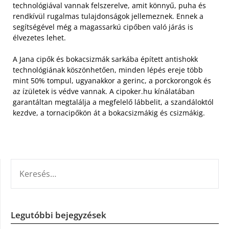
technológiával vannak felszerelve, amit könnyű, puha és
rendkívül rugalmas tulajdonságok jellemeznek. Ennek a
segítségével még a magassarkú cipőben való járás is
élvezetes lehet.
A Jana cipők és bokacsizmák sarkába épített antishokk
technológiának köszönhetően, minden lépés ereje több
mint 50% tompul, ugyanakkor a gerinc, a porckorongok és
az ízületek is védve vannak. A cipoker.hu kínálatában
garantáltan megtalálja a megfelelő lábbelit, a szandáloktól
kezdve, a tornacipőkön át a bokacsizmákig és csizmákig.
KERESÉS:
Legutóbbi bejegyzések