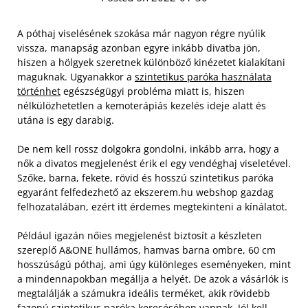
A póthaj viselésének szokása már nagyon régre nyúlik
vissza, manapság azonban egyre inkább divatba jön,
hiszen a hölgyek szeretnek különböző kinézetet kialakítani
maguknak. Ugyanakkor a
szintetikus paróka használata
történhet
egészségügyi probléma miatt is, hiszen
nélkülözhetetlen a kemoterápiás kezelés ideje alatt és
utána is egy darabig.
De nem kell rossz dolgokra gondolni, inkább arra, hogy a
nők a divatos megjelenést érik el egy vendéghaj viseletével.
Szőke, barna, fekete, rövid és hosszú szintetikus paróka
egyaránt felfedezhető az ekszerem.hu webshop gazdag
felhozatalában, ezért itt érdemes megtekinteni a kínálatot.
Például igazán nőies megjelenést biztosít a készleten
szereplő A&ONE hullámos, hamvas barna ombre, 60 cm
hosszúságú póthaj, ami úgy különleges eseményeken, mint
a mindennapokban megállja a helyét. De azok a vásárlók is
megtalálják a számukra ideális terméket, akik rövidebb
fazonú szintetikus paróka keresésében vannak. Jól kell