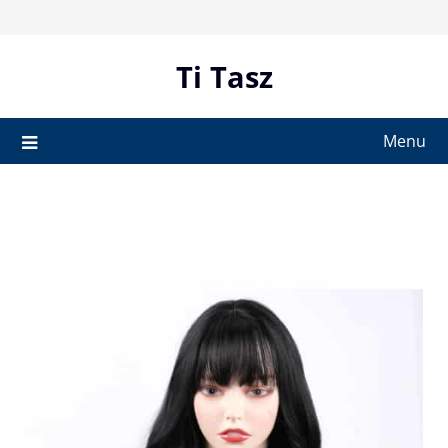
Skip
to
content
Ti Tasz
Menu