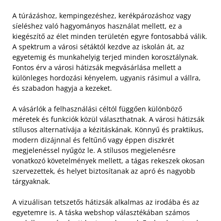
A túrázáshoz, kempingezéshez, kerékpározáshoz vagy
síeléshez való hagyományos használat mellett, ez a
kiegészítő az élet minden területén egyre fontosabbá válik.
A spektrum a városi sétáktól kezdve az iskolán át, az
egyetemig és munkahelyig terjed minden korosztálynak.
Fontos érv a városi hátizsák megvásárlása mellett a
különleges hordozási kényelem, ugyanis rásimul a vállra,
és szabadon hagyja a kezeket.
A vásárlók a felhasználási céltól függően különböző
méretek és funkciók közül választhatnak. A városi hátizsák
stílusos alternatívája a kézitáskának. Könnyű és praktikus,
modern dizájnnal és feltűnő vagy éppen diszkrét
megjelenéssel nyűgöz le. A stílusos megjelenésre
vonatkozó követelmények mellett, a tágas rekeszek okosan
szervezettek, és helyet biztosítanak az apró és nagyobb
tárgyaknak.
A vizuálisan tetszetős hátizsák alkalmas az irodába és az
egyetemre is. A táska webshop választékában számos