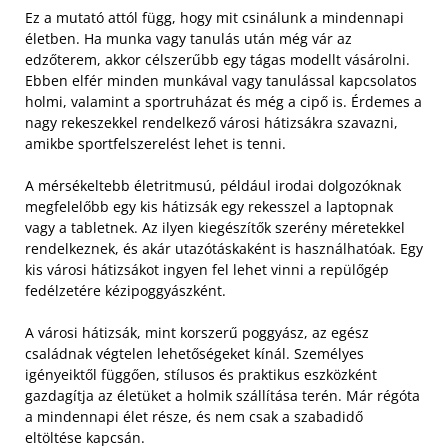
Ez a mutató attól függ, hogy mit csinálunk a mindennapi
életben. Ha munka vagy tanulás után még vár az
edzőterem, akkor célszerűbb egy tágas modellt vásárolni.
Ebben elfér minden munkával vagy tanulással kapcsolatos
holmi, valamint a sportruházat és még a cipő is. Érdemes a
nagy rekeszekkel rendelkező városi hátizsákra szavazni,
amikbe sportfelszerelést lehet is tenni.
A mérsékeltebb életritmusú, például irodai dolgozóknak
megfelelőbb egy kis hátizsák egy rekesszel a laptopnak
vagy a tabletnek. Az ilyen kiegészítők szerény méretekkel
rendelkeznek, és akár utazótáskaként is használhatóak. Egy
kis városi hátizsákot ingyen fel lehet vinni a repülőgép
fedélzetére kézipoggyászként.
A városi hátizsák, mint korszerű poggyász, az egész
családnak végtelen lehetőségeket kínál. Személyes
igényeiktől függően, stílusos és praktikus eszközként
gazdagítja az életüket a holmik szállítása terén. Már régóta
a mindennapi élet része, és nem csak a szabadidő
eltöltése kapcsán.