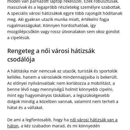
modell van párnázott laptop rekesszel. Ezek robusztusak,
masszívak és a legapróbb részletekig személyre szabottak.
A speciális városi hátizsákok egyre több rajongót hódítanak
meg. Aki gyakran utazik munka miatt, értékelni fogja
rugalmasságukat. Könnyen hordozhatóak, így
mozgólépcsőkön vagy rossz útvonalakon sem okoz gondot
a cipelésük.
Rengeteg a női városi hátizsák
csodálója
A hátitáska már nemcsak az utazók, turisták és sportolók
kelléke, hanem a városlakók mindennapjaiba is bekerült.
Az előnyei nyilvánvalóak: nem korlátozza a mobilitást, a
benne lévő nagy mennyiségű holmit könnyebb cipelni,
mint egy hagyományos táskában, a legszükségesebb
dolgok mindig a közelben vannak, valamint nem terheli a
hátat és a vállakat.
De ami a legfontosabb, hogy ha
női városi hátizsák van a
háton
, a kéz szabadon marad, és mi könnyedén