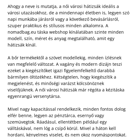
Ahogy a neve is mutatja, a női városi hátizsák ideális a
városi utazásokhoz, de a mindennapi életben is, legyen szó
napi munkába járásról vagy a következő bevásárlásról,
szuper praktikus és stílusos minden alkalomra. A
nomadbag.eu táska webshop kínálatában szinte minden
modell, szín, méret és anyag megtalálható, amit egy
hátizsák kínál.
A bőr termékektől a szövet modellekig, minden ízlésnek
van megfelelő változat. A vagány és modern dizájn teszi
ezeket a kiegészítőket igazi figyelemfelkeltő darabbá
bármilyen öltözékhez. Kétségtelen, hogy kiegészítik a
megjelenést, és minőségi varázst kölcsönöznek
viselőjüknek. A női városi hátizsák már régóta a kézitáska
egyenrangú versenytársa.
Mivel nagy kapacitással rendelkezik, minden fontos dolog
elfér benne, legyen az pénztárca, esernyő vagy
szemüvegtok. Ráadásul, ellentétben például egy
válltáskával, nem lóg a csípő körül. Mivel a háton kell
hordani, kényelmes viselet, és nem okoz nyomáspontokat.