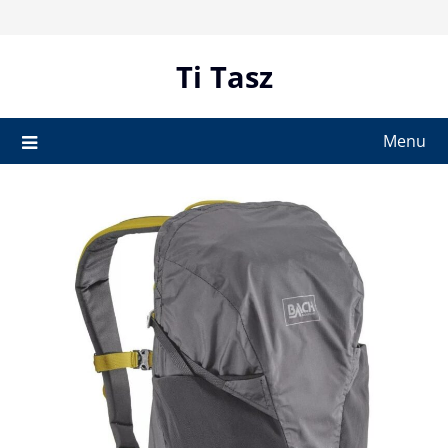
Skip
to
content
Ti Tasz
Menu