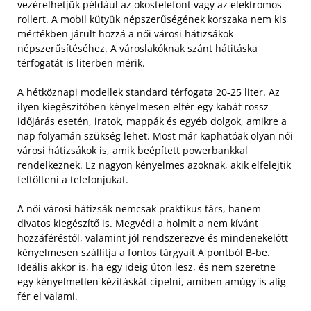
vezérelhetjük például az okostelefont vagy az elektromos
rollert. A mobil kütyük népszerűségének korszaka nem kis
mértékben járult hozzá a női városi hátizsákok
népszerűsítéséhez. A városlakóknak szánt hátitáska
térfogatát is literben mérik.
A hétköznapi modellek standard térfogata 20-25 liter. Az
ilyen kiegészítőben kényelmesen elfér egy kabát rossz
időjárás esetén, iratok, mappák és egyéb dolgok, amikre a
nap folyamán szükség lehet. Most már kaphatóak olyan női
városi hátizsákok is, amik beépített powerbankkal
rendelkeznek. Ez nagyon kényelmes azoknak, akik elfelejtik
feltölteni a telefonjukat.
A női városi hátizsák nemcsak praktikus társ, hanem
divatos kiegészítő is. Megvédi a holmit a nem kívánt
hozzáféréstől, valamint jól rendszerezve és mindenekelőtt
kényelmesen szállítja a fontos tárgyait A pontból B-be.
Ideális akkor is, ha egy ideig úton lesz, és nem szeretne
egy kényelmetlen kézitáskát cipelni, amiben amúgy is alig
fér el valami.