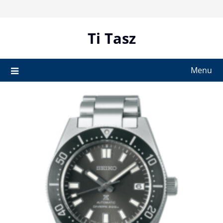
Skip
to
content
Ti Tasz
Menu