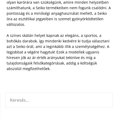
olyan karórára van szükségünk, amire minden helyzetben
számíthatunk, a Seiko termékeiben nem fogunk csalódni. A
pontosság és a minőségi anyaghasználat mellett, a Seiko
óra az esztétikai jegyeiben is szemet gyönyörködtetően
változatos.
A színes skálán helyet kapnak az elegáns, a sportos, a
bohókás darabok, így mindenki kedvére ki tudja választani
azt a Seiko órát, ami a leginkább illik a személyiségéhez. A
legjobbat a végére hagytuk! Ezek a modellek ugyanis
híresen jók az ár-érték arányukat tekintve és míg a
tulajdonságaik felsőkategóriásak, addig a költségük
abszolút megfizethetőek.
KERESÉS: