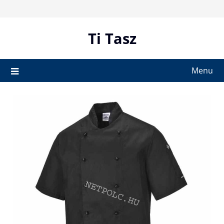
Skip
to
content
Ti Tasz
Menu