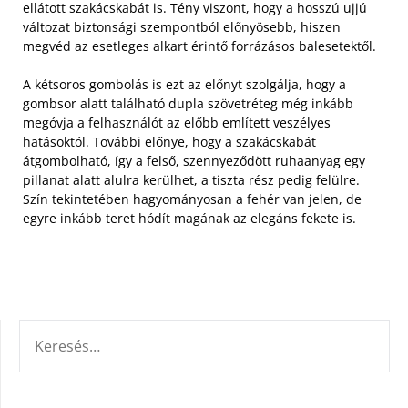
ellátott szakácskabát is. Tény viszont, hogy a hosszú ujjú
változat biztonsági szempontból előnyösebb, hiszen
megvéd az esetleges alkart érintő forrázásos balesetektől.
A kétsoros gombolás is ezt az előnyt szolgálja, hogy a
gombsor alatt található dupla szövetréteg még inkább
megóvja a felhasználót az előbb említett veszélyes
hatásoktól. További előnye, hogy a szakácskabát
átgombolható, így a felső, szennyeződött ruhaanyag egy
pillanat alatt alulra kerülhet, a tiszta rész pedig felülre.
Szín tekintetében hagyományosan a fehér van jelen, de
egyre inkább teret hódít magának az elegáns fekete is.
KERESÉS: