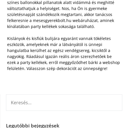
színes ballonokkal pillanatok alatt vidámmá és meghitté
változtathatjuk a helyiséget.
Nos, ha Ön is gyermeke
születésnapját szándékozik megtartani, akkor tanácsos
felkeresnie a mesesgyerekbolt.hu webáruházat, aminek
kínálatában party kellékek sokasága található.
Kislányok és kisfiúk bulijára egyaránt vannak tökéletes
eszközök, amelyeknek már a látványától is ünnepi
hangulatba kerülhet az egész vendégsereg, kicsiktől a
nagyokig. Ráadásul igazán reális áron szerezhetőek be
ezek a party kellékek, erről meggyőződhet bárki a webshop
felületén. Válasszon szép dekorációt az ünnepségre!
KERESÉS:
Legutóbbi bejegyzések