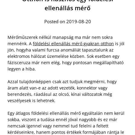
ellenállás mérő
Posted on 2019-08-20
Mérőműszerek nélkül manapság ma már nem sokra
mennénk. A
földelési ellenállás mérő gyakran otthon
is jól
jön, hogyha valami furcsa anomáliát tapasztalunk az
elektromos hálózat üzemelése közben. Sok esetben egy
fázisceruza már nem elég, hogy pontosan megállapítható
legyen a hiba.
Azzal tulajdonképpen csak azt tudjuk megmérni, hogy
áram alatt van-e az adott vezeték, konnektor vagy
berendezés, ráadásul az olcsó, kínai változatok még
veszélyesek is lehetnek.
Egy átlagos földelési ellenállás mérő egyáltalán nem kerül
sokba, viszont a tudása ennél jóval nagyobb és ez már
nemcsak igennel vagy nemmel tud felelni a feltett
kérdéseinkre, hanem pontos értékek formájában rántja le