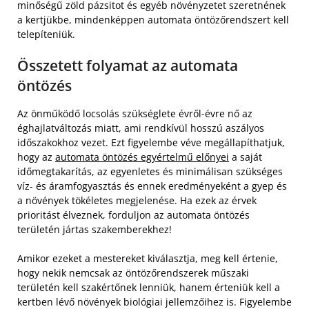
minőségű zöld pázsitot és egyéb növényzetet szeretnének
a kertjükbe, mindenképpen automata öntözőrendszert kell
telepíteniük.
Összetett folyamat az automata
öntözés
Az önműködő locsolás szükséglete évről-évre nő az
éghajlatváltozás miatt, ami rendkívül hosszú aszályos
időszakokhoz vezet. Ezt figyelembe véve megállapíthatjuk,
hogy az
automata öntözés egyértelmű előnyei
a saját
időmegtakarítás, az egyenletes és minimálisan szükséges
víz- és áramfogyasztás és ennek eredményeként a gyep és
a növények tökéletes megjelenése. Ha ezek az érvek
prioritást élveznek, forduljon az automata öntözés
területén jártas szakemberekhez!
Amikor ezeket a mestereket kiválasztja, meg kell értenie,
hogy nekik nemcsak az öntözőrendszerek műszaki
területén kell szakértőnek lenniük, hanem érteniük kell a
kertben lévő növények biológiai jellemzőihez is. Figyelembe