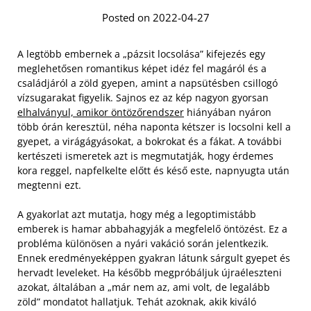
Posted on 2022-04-27
A legtöbb embernek a „pázsit locsolása” kifejezés egy
meglehetősen romantikus képet idéz fel magáról és a
családjáról a zöld gyepen, amint a napsütésben csillogó
vízsugarakat figyelik. Sajnos ez az kép nagyon gyorsan
elhalványul, amikor öntözőrendszer
hiányában nyáron
több órán keresztül, néha naponta kétszer is locsolni kell a
gyepet, a virágágyásokat, a bokrokat és a fákat. A további
kertészeti ismeretek azt is megmutatják, hogy érdemes
kora reggel, napfelkelte előtt és késő este, napnyugta után
megtenni ezt.
A gyakorlat azt mutatja, hogy még a legoptimistább
emberek is hamar abbahagyják a megfelelő öntözést. Ez a
probléma különösen a nyári vakáció során jelentkezik.
Ennek eredményeképpen gyakran látunk sárgult gyepet és
hervadt leveleket. Ha később megpróbáljuk újraéleszteni
azokat, általában a „már nem az, ami volt, de legalább
zöld” mondatot hallatjuk. Tehát azoknak, akik kiváló