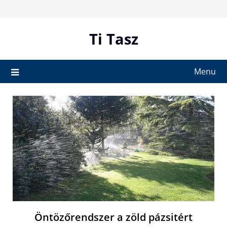
Skip
to
content
Ti Tasz
Menu
Öntözőrendszer a zöld pázsitért