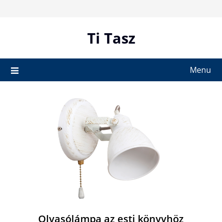
Skip
to
content
Ti Tasz
Menu
Olvasólámpa az esti könyvhöz