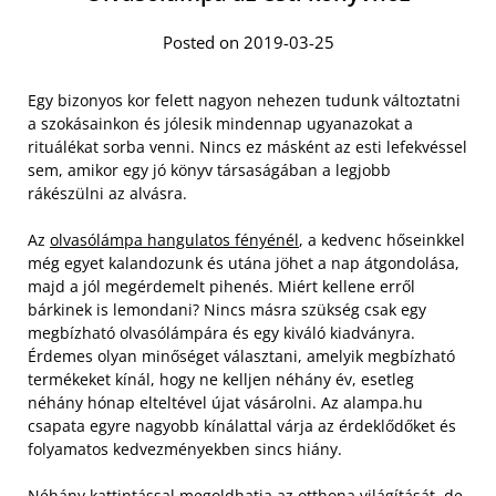
Posted on 2019-03-25
Egy bizonyos kor felett nagyon nehezen tudunk változtatni
a szokásainkon és jólesik mindennap ugyanazokat a
rituálékat sorba venni. Nincs ez másként az esti lefekvéssel
sem, amikor egy jó könyv társaságában a legjobb
rákészülni az alvásra.
Az
olvasólámpa hangulatos fényénél
, a kedvenc hőseinkkel
még egyet kalandozunk és utána jöhet a nap átgondolása,
majd a jól megérdemelt pihenés. Miért kellene erről
bárkinek is lemondani? Nincs másra szükség csak egy
megbízható olvasólámpára és egy kiváló kiadványra.
Érdemes olyan minőséget választani, amelyik megbízható
termékeket kínál, hogy ne kelljen néhány év, esetleg
néhány hónap elteltével újat vásárolni. Az alampa.hu
csapata egyre nagyobb kínálattal várja az érdeklődőket és
folyamatos kedvezményekben sincs hiány.
Néhány kattintással megoldhatja az otthona világítását, de