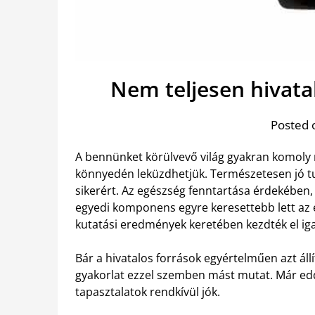
Nem teljesen hivata
Posted 
A bennünket körülvevő világ gyakran komoly 
könnyedén leküzdhetjük. Természetesen jó tu
sikerért. Az egészség fenntartása érdekében,
egyedi komponens egyre keresettebb lett az 
kutatási eredmények keretében kezdték el ig
Bár a hivatalos források egyértelműen azt állí
gyakorlat ezzel szemben mást mutat. Már edd
tapasztalatok rendkívül jók.