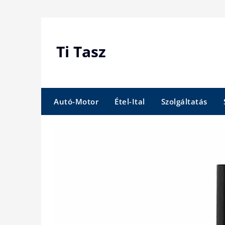
Skip
to
content
Ti Tasz
Autó-Motor
Étel-Ital
Szolgáltatás