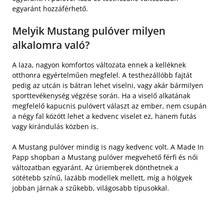
egyaránt hozzáférhető.
Melyik Mustang pulóver milyen
alkalomra való?
A laza, nagyon komfortos változata ennek a kelléknek
otthonra egyértelműen megfelel. A testhezállóbb fajtát
pedig az utcán is bátran lehet viselni, vagy akár bármilyen
sporttevékenység végzése során. Ha a viselő alkatának
megfelelő kapucnis pulóvert választ az ember, nem csupán
a négy fal között lehet a kedvenc viselet ez, hanem futás
vagy kirándulás közben is.
A Mustang pulóver mindig is nagy kedvenc volt. A Made In
Papp shopban a Mustang pulóver megvehető férfi és női
változatban egyaránt. Az úriemberek dönthetnek a
sötétebb színű, lazább modellek mellett, míg a hölgyek
jobban járnak a szűkebb, világosabb típusokkal.