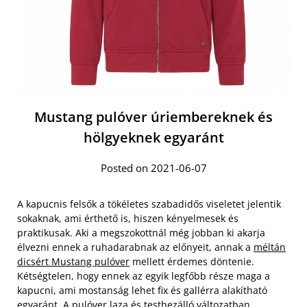
Mustang pulóver úriembereknek és
hölgyeknek egyaránt
Posted on 2021-06-07
A kapucnis felsők a tökéletes szabadidős viseletet jelentik
sokaknak, ami érthető is, hiszen kényelmesek és
praktikusak. Aki a megszokottnál még jobban ki akarja
élvezni ennek a ruhadarabnak az előnyeit, annak a
méltán
dicsért Mustang pulóver
mellett érdemes döntenie.
Kétségtelen, hogy ennek az egyik legfőbb része maga a
kapucni, ami mostanság lehet fix és gallérra alakítható
egyaránt. A pulóver laza és testhezálló változatban