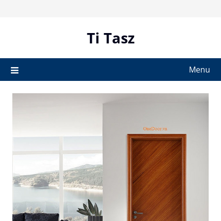
Skip
to
content
Ti Tasz
Menu