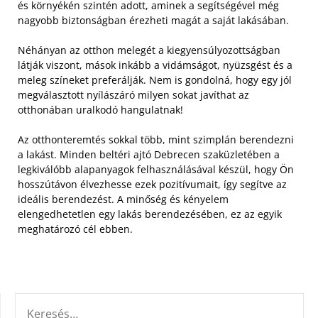
és környékén szintén adott, aminek a segítségével még
nagyobb biztonságban érezheti magát a saját lakásában.
Néhányan az otthon melegét a kiegyensúlyozottságban
látják viszont, mások inkább a vidámságot, nyüzsgést és a
meleg színeket preferálják. Nem is gondolná, hogy egy jól
megválasztott nyílászáró milyen sokat javíthat az
otthonában uralkodó hangulatnak!
Az otthonteremtés sokkal több, mint szimplán berendezni
a lakást. Minden beltéri ajtó Debrecen szaküzletében a
legkiválóbb alapanyagok felhasználásával készül, hogy Ön
hosszútávon élvezhesse ezek pozitívumait, így segítve az
ideális berendezést. A minőség és kényelem
elengedhetetlen egy lakás berendezésében, ez az egyik
meghatározó cél ebben.
KERESÉS: