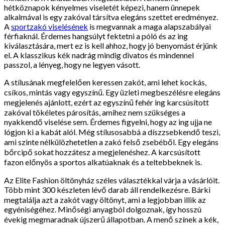
hétköznapok kényelmes viseletét képezi, hanem ünnepek
alkalmával is egy zakóval társítva elegáns szettet eredményez.
A
sportzakó viselésének
is megvannak a maga alapszabályai
férfiaknál. Érdemes hangsúlyt fektetni a póló és az ing
kiválasztására, mert ez is kell ahhoz, hogy jó benyomást érjünk
el. A klasszikus kék nadrág mindig divatos és mindennel
passzol, a lényeg, hogy ne legyen vásott.
A stílusának megfelelően keressen zakót, ami lehet kockás,
csíkos, mintás vagy egyszínű. Egy üzleti megbeszélésre elegáns
megjelenés ajánlott, ezért az egyszínű fehér ing karcsúsított
zakóval tökéletes párosítás, amihez nem szükséges a
nyakkendő viselése sem. Érdemes figyelni, hogy az ing ujja ne
lógjon ki a kabát alól. Még stílusosabbá a díszzsebkendő teszi,
ami szinte nélkülözhetetlen a zakó felső zsebéből. Egy elegáns
bőrcipő sokat hozzátesz a megjelenéshez. A karcsúsított
fazon előnyös a sportos alkatúaknak és a teltebbeknek is.
Az Elite Fashion öltönyház széles választékkal várja a vásárlóit.
Több mint 300 készleten lévő darab áll rendelkezésre. Bárki
megtalálja azt a zakót vagy öltönyt, ami a legjobban illik az
egyéniségéhez. Minőségi anyagból dolgoznak, így hosszú
évekig megmaradnak újszerű állapotban. A menő színek a kék,