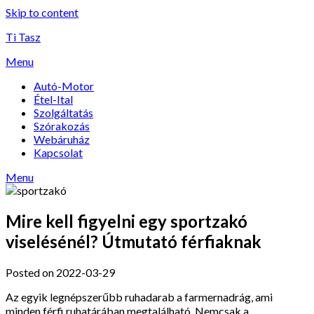
Skip to content
Ti Tasz
Menu
Autó-Motor
Étel-Ital
Szolgáltatás
Szórakozás
Webáruház
Kapcsolat
Menu
Mire kell figyelni egy sportzakó
viselésénél? Útmutató férfiaknak
Posted on 2022-03-29
Az egyik legnépszerűbb ruhadarab a farmernadrág, ami
minden férfi ruhatárában megtalálható. Nemcsak a