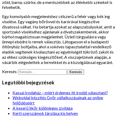
zöld, barna, szürke, de a merészebbek az élénkebb színeket is
felvehetik.
Egy komolyabb megjelenéshez célszerű a fehér vagy kék ing
viselése. Egy vagány bőrövvel és karórával kiegészítve
divatossá válhat. Ha betartja azokat az alapszabályokat, amit a
sportzakó viseléséhez ajánlanak a divatszakemberek, akkor
bárhol magabiztosan megjelenhet. Üzleti tárgyalásra vagy
ünnepi ebédre is remek választás. Látogasson el a budapesti
öltönyház boltjaiba, ahol a sokéves tapasztalattal rendelkező
eladók segítenek kiválasztani az egyéniségét tükröző zakót és
az ehhez szükséges kiegészítőket. A visszajelzések alapján, a
vásárlók elégedettek a termékkel és a kiszolgálással egyaránt.
Keresés:
Legutóbbi bejegyzések
Kassai Irodaház – miért érdemes itt irodát választani?
Weboldal készítés Győr vállalkozásainak az online
fejlődéséért
A keserű likőr különleges ízvilága
Kerti szerszámok tárolása kis helyen