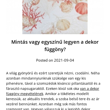
Mintás vagy egyszínű legyen a dekor
függöny?
Posted on 2021-09-04
A világ gyönyörű és ezért szeretjük nézni, csodálni. Néha
azonban mindannyiunknak szüksége van egy kis
pihenésre, távol a szomszédok kíváncsi pillantásaitól és a
fárasztó napsugaraktól. Ezeken kívül sok oka
van a dekor
függöny megvételének
. Amikor a tökéletes modellt
keressük, az aktuális trendek, a szoba belső tere és az ár
vezérel bennünket. Azonban még sok más fontos
szempont van. Hogyan válasszuk ki a legjobb dekor