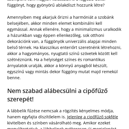
függönyt, hogy gyönyörű ablakdíszt hozzunk létre?
Amennyiben meg akarjuk őrizni a harmóniát a szobánk
belsejében, akkor minden elemet kombinálni kell
egymással. Annak ellenére, hogy a minimalizmus uralkodik
a házunkban vagy éppen ellenkezőleg, sok otthoni
dekorációnk van, a függönyök univerzális alapjai minden
belső térnek. Ha klasszikus enteriőrt szeretnénk létrehozni,
akkor a hagyományos, nyugtató színű szövetek között kell
szétnéznünk. Ha a helyiséget színes és romantikus
árnyalatok uralják, akkor a könnyű anyagból készült,
egyszínű vagy mintás dekor függöny mutat majd remekül
benne.
Nem szabad alábecsülni a cipőfűző
szerepét!
A lábbelik fűzése nemcsak a rögzítés kényelmes módja,
hanem egyfajta díszítőelem is.
Jelenleg a cipőfűző sokféle
kivitelben és színben vásárolható meg. Amikor ezeket
megváltoztatjuk, a lábbelinek gyökeresen új megjelenést