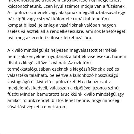
kölcsönözhetünk. Ezen kívül számos módja van a fűzésnek.
A cipőfűző színének vagy alakjának megváltoztatásával egy
pár cipőt vagy csizmát különféle ruhákkal tehetünk
kompatibilissé. Jelenleg a vásárlóknak valóban nagyon
széles választék áll a rendelkezésükre, ami sok lehetőséget
nyit meg az eredeti stílusok létrehozására.
A kiváló minőségű és helyesen megválasztott termékek
nemcsak kényelmet nyújtanak a lábbeli viselésekor, hanem
divatos kiegészítővé is válnak. Az üzletünk
termékkatalógusában ezeknek a kiegészítőknek a széles
választéka található, beleértve a különböző hosszúságú,
vastagságú és kivitelű cipőfűzőket. Ha a konzervatív
megjelenést kedveli, válasszon a cipőjével azonos színű
fűzőt! Minden bemutatott árucikkünk kiváló minőségű, így
amikor tőlünk rendel, biztos lehet benne, hogy minőségi
vásárlást végzett remek áron.