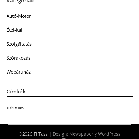
Kategóriák
Autó-Motor
Étel-Ital
Szolgáltatás
Szórakozás
Webáruház
Címkék
arckrémek
©2026 Ti Tasz
| Design:
Newspaperly WordPress