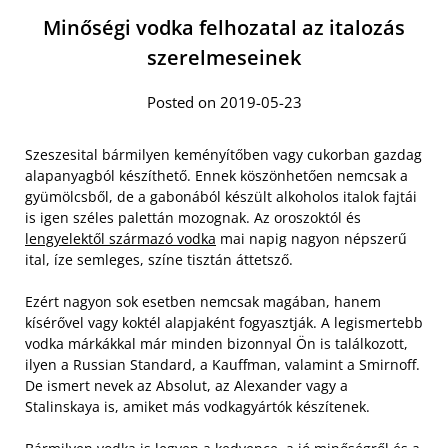
Minőségi vodka felhozatal az italozás
szerelmeseinek
Posted on 2019-05-23
Szeszesital bármilyen keményítőben vagy cukorban gazdag
alapanyagból készíthető. Ennek köszönhetően nemcsak a
gyümölcsből, de a gabonából készült alkoholos italok fajtái
is igen széles palettán mozognak. Az oroszoktól és
lengyelektől származó vodka
mai napig nagyon népszerű
ital, íze semleges, színe tisztán áttetsző.
Ezért nagyon sok esetben nemcsak magában, hanem
kísérővel vagy koktél alapjaként fogyasztják. A legismertebb
vodka márkákkal már minden bizonnyal Ön is találkozott,
ilyen a Russian Standard, a Kauffman, valamint a Smirnoff.
De ismert nevek az Absolut, az Alexander vagy a
Stalinskaya is, amiket más vodkagyártók készítenek.