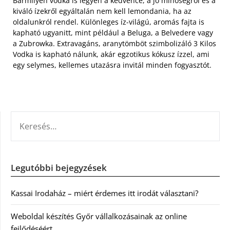
Bármilyen vodka is legyen a kedvence, a jó minőségről és a
kiváló ízekről egyáltalán nem kell lemondania, ha az
oldalunkról rendel. Különleges íz-világú, aromás fajta is
kapható ugyanitt, mint például a Beluga, a Belvedere vagy
a Zubrowka. Extravagáns, aranytömböt szimbolizáló 3 Kilos
Vodka is kapható nálunk, akár egzotikus kókusz ízzel, ami
egy selymes, kellemes utazásra invitál minden fogyasztót.
KERESÉS:
Legutóbbi bejegyzések
Kassai Irodaház – miért érdemes itt irodát választani?
Weboldal készítés Győr vállalkozásainak az online
fejlődéséért