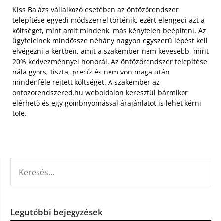
Kiss Balázs vállalkozó esetében az öntözőrendszer
telepítése egyedi módszerrel történik, ezért elengedi azt a
költséget, mint amit mindenki más kénytelen beépíteni. Az
ügyfeleinek mindössze néhány nagyon egyszerű lépést kell
elvégezni a kertben, amit a szakember nem kevesebb, mint
20% kedvezménnyel honorál. Az öntözőrendszer telepítése
nála gyors, tiszta, precíz és nem von maga után
mindenféle rejtett költséget. A szakember az
ontozorendszered.hu weboldalon keresztül bármikor
elérhető és egy gombnyomással árajánlatot is lehet kérni
tőle.
KERESÉS:
Legutóbbi bejegyzések