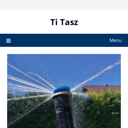
Skip
to
content
Ti Tasz
Menu