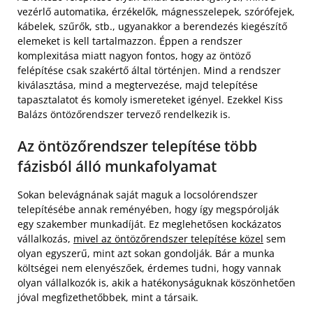
vezérlő automatika, érzékelők, mágnesszelepek, szórófejek,
kábelek, szűrők, stb., ugyanakkor a berendezés kiegészítő
elemeket is kell tartalmazzon. Éppen a rendszer
komplexitása miatt nagyon fontos, hogy az öntöző
felépítése csak szakértő által történjen. Mind a rendszer
kiválasztása, mind a megtervezése, majd telepítése
tapasztalatot és komoly ismereteket igényel. Ezekkel Kiss
Balázs öntözőrendszer tervező rendelkezik is.
Az öntözőrendszer telepítése több
fázisból álló munkafolyamat
Sokan belevágnának saját maguk a locsolórendszer
telepítésébe annak reményében, hogy így megspórolják
egy szakember munkadíját. Ez meglehetősen kockázatos
vállalkozás,
mivel az öntözőrendszer telepítése közel
sem
olyan egyszerű, mint azt sokan gondolják. Bár a munka
költségei nem elenyészőek, érdemes tudni, hogy vannak
olyan vállalkozók is, akik a hatékonyságuknak köszönhetően
jóval megfizethetőbbek, mint a társaik.