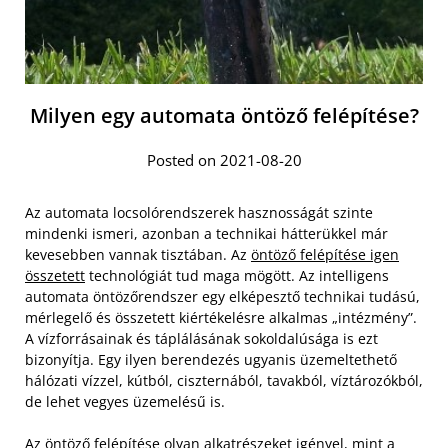
Milyen egy automata öntöző felépítése?
Posted on 2021-08-20
Az automata locsolórendszerek hasznosságát szinte
mindenki ismeri, azonban a technikai hátterükkel már
kevesebben vannak tisztában. Az
öntöző felépítése igen
összetett
technológiát tud maga mögött. Az intelligens
automata öntözőrendszer egy elképesztő technikai tudású,
mérlegelő és összetett kiértékelésre alkalmas „intézmény”.
A vízforrásainak és táplálásának sokoldalúsága is ezt
bizonyítja. Egy ilyen berendezés ugyanis üzemeltethető
hálózati vízzel, kútból, ciszternából, tavakból, víztározókból,
de lehet vegyes üzemelésű is.
Az öntöző felépítése olyan alkatrészeket igényel, mint a