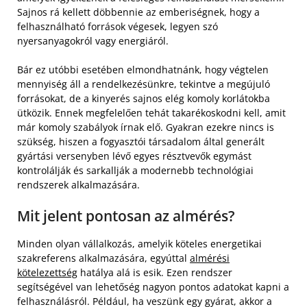
Sajnos rá kellett döbbennie az emberiségnek, hogy a
felhasználható források végesek, legyen szó
nyersanyagokról vagy energiáról.
Bár ez utóbbi esetében elmondhatnánk, hogy végtelen
mennyiség áll a rendelkezésünkre, tekintve a megújuló
forrásokat, de a kinyerés sajnos elég komoly korlátokba
ütközik. Ennek megfelelően tehát takarékoskodni kell, amit
már komoly szabályok írnak elő. Gyakran ezekre nincs is
szükség, hiszen a fogyasztói társadalom által generált
gyártási versenyben lévő egyes résztvevők egymást
kontrolálják és sarkallják a modernebb technológiai
rendszerek alkalmazására.
Mit jelent pontosan az almérés?
Minden olyan vállalkozás, amelyik köteles energetikai
szakreferens alkalmazására, egyúttal
almérési
kötelezettség
hatálya alá is esik. Ezen rendszer
segítségével van lehetőség nagyon pontos adatokat kapni a
felhasználásról. Például, ha veszünk egy gyárat, akkor a