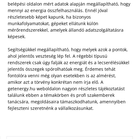
belépési oldalon mért adatok alapján megállapítható, hogy
mennyi az energia összfelhasználás. Ennél jóval
részletesebb képet kapunk, ha bizonyos
munkafolyamatokat, gépeket ellátunk külön
mérőrendszerekkel, amelyek állandó adatszolgáltatásra
képesek.
Segítségükkel megállapítható, hogy melyek azok a pontok,
ahol jelentős veszteség lép fel. A régebbi típusú
rendszerek csak úgy falják az energiát és a lecserélésükkel
jelentős összegek spórolhatóak meg. Érdemes tehát
fontolóra venni még olyan esetekben is az almérést,
amikor azt a törvény konkrétan nem írja elő. A
getenergy.hu weboldalon nagyon részletes tájékoztatást
találunk ebben a témakörben és profi szakemberek
tanácsára, megoldásaira támaszkodhatunk, amennyiben
fejleszteni szeretnénk a vállalkozásunkat.