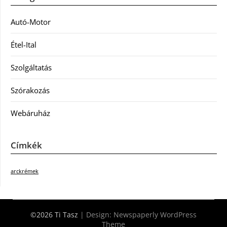
Autó-Motor
Étel-Ital
Szolgáltatás
Szórakozás
Webáruház
Címkék
arckrémek
©2026 Ti Tasz
| Design:
Newspaperly WordPress
Theme