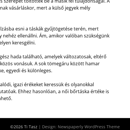
szerepet töltöttek be a másik fél tulajdonságai. A
nak vásárláskor, mert a külső jegyek mély
lzásba esni a táskák gyűjtögetése terén, mert
y nehéz ellenállni. Ám, amikor valóban szükségünk
lyen keresgélni.
ész hada található, amelyek változatosak, eltérő
eg közös vonásuk. A sok tömegáru között hamar
e, egyedi és különleges.
alódi, igazi érékeket keressük és olyanokkal
tatóak. Ehhez hasonlóan, a női bőrtáska értéke is
nhető.
©2026 Ti Tasz
| Design:
Newspaperly WordPress Theme