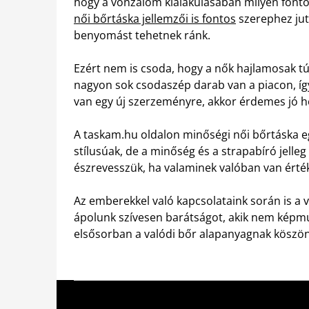
hogy a vonzalom kialakulásában milyen fontos 
női bőrtáska jellemzői is fontos
szerephez jut
benyomást tehetnek ránk.
Ezért nem is csoda, hogy a nők hajlamosak tú
nagyon sok csodaszép darab van a piacon, íg
van egy új szerzeményre, akkor érdemes jó he
A taskam.hu oldalon minőségi női bőrtáska eg
stílusúak, de a minőség és a strapabíró jell
észrevesszük, ha valaminek valóban van érték
Az emberekkel való kapcsolataink során is a v
ápolunk szívesen barátságot, akik nem képmu
elsősorban a valódi bőr alapanyagnak köszö