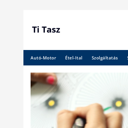
Skip
to
content
Ti Tasz
Autó-Motor
Étel-Ital
Szolgáltatás