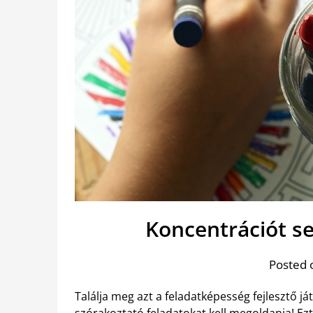
Koncentrációt s
Posted 
Találja meg azt a feladatképesség fejlesztő j