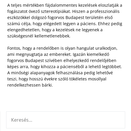
A teljes mértékben fájdalommentes kezelések eloszlatják a
fogászatot övező sztereotípiákat. Hiszen a professzionális
eszközökkel dolgozó fogorvos Budapest területén első
számú célja, hogy elégedett legyen a páciens. Ehhez pedig
elengedhetetlen, hogy a kezelések ne legyenek a
szükségesnél kellemetlenebbek.
Fontos, hogy a rendelőben is olyan hangulat uralkodjon,
ami megnyugtatja az embereket. Igazán kiemelkedő
fogorvos Budapest szívében elhelyezkedő rendelőjében
képes arra, hogy kihozza a pácienséből a lehető legtöbbet.
A minőségi alapanyagok felhasználása pedig lehetővé
teszi, hogy hosszú évekre szóló tökéletes mosollyal
rendelkezhessen bárki.
KERESÉS: