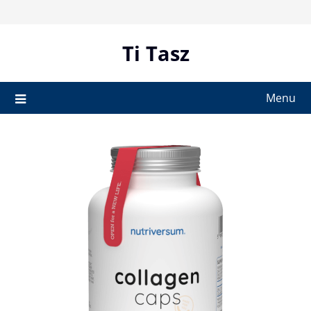
Skip
to
content
Ti Tasz
Menu