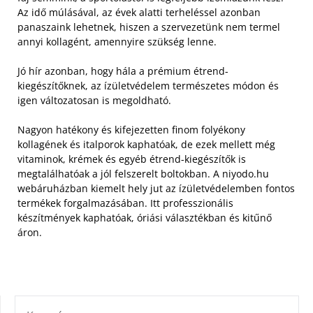
Az idő múlásával, az évek alatti terheléssel azonban
panaszaink lehetnek, hiszen a szervezetünk nem termel
annyi kollagént, amennyire szükség lenne.
Jó hír azonban, hogy hála a prémium étrend-
kiegészítőknek, az ízületvédelem természetes módon és
igen változatosan is megoldható.
Nagyon hatékony és kifejezetten finom folyékony
kollagének és italporok kaphatóak, de ezek mellett még
vitaminok, krémek és egyéb étrend-kiegészítők is
megtalálhatóak a jól felszerelt boltokban. A niyodo.hu
webáruházban kiemelt hely jut az ízületvédelemben fontos
termékek forgalmazásában. Itt professzionális
készítmények kaphatóak, óriási választékban és kitűnő
áron.
KERESÉS: