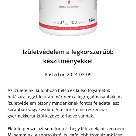
Ízületvédelem a legkorszerűbb
készítményekkel
Posted on 2024-03-09
Az ízületeink, különböző belső és külső folyamatok
hatására, egy idő után már nem a legrugalmasabbak. Az
ízületvédelem bizony mindenkinek
fontos feladata lesz
korábban vagy később. A testünk eme részei már
gyermekkorunktól kezdve terhelve vannak.
Eleinte persze azt sem tudjuk, hogy léteznek, hiszen nem
fáj semmink, a sportolástól is legfeljebb izomlázunk lesz.