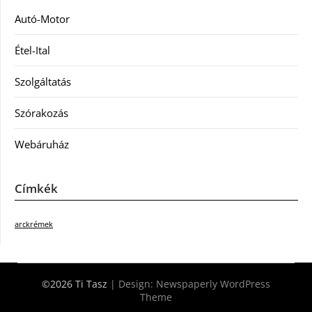
Autó-Motor
Étel-Ital
Szolgáltatás
Szórakozás
Webáruház
Címkék
arckrémek
©2026 Ti Tasz
| Design:
Newspaperly WordPress
Theme