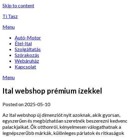
Skip to content
Ti Tasz
Menu
Autó-Motor
Étel-Ital
Szolgáltatás
Szórakozás
Webáruház
Kapcsolat
Menu
Ital webshop prémium ízekkel
Posted on 2025-05-10
Az ital webshop új dimenziót nyit azoknak, akik gyorsan,
egyszerűen és megbízhatóan szeretnék beszerezni kedvenc
palackjaikat. Ők otthonról, kényelmesen válogathatnak a
legnépszerűbb márkák, különleges párlatok és ritkaságok