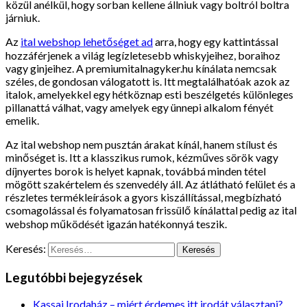
közül anélkül, hogy sorban kellene állniuk vagy boltról boltra
járniuk.
Az
ital webshop lehetőséget ad
arra, hogy egy kattintással
hozzáférjenek a világ legízletesebb whiskyjeihez, boraihoz
vagy ginjeihez. A premiumitalnagyker.hu kínálata nemcsak
széles, de gondosan válogatott is. Itt megtalálhatóak azok az
italok, amelyekkel egy hétköznap esti beszélgetés különleges
pillanattá válhat, vagy amelyek egy ünnepi alkalom fényét
emelik.
Az ital webshop nem pusztán árakat kínál, hanem stílust és
minőséget is. Itt a klasszikus rumok, kézműves sörök vagy
díjnyertes borok is helyet kapnak, továbbá minden tétel
mögött szakértelem és szenvedély áll. Az átlátható felület és a
részletes termékleírások a gyors kiszállítással, megbízható
csomagolással és folyamatosan frissülő kínálattal pedig az ital
webshop működését igazán hatékonnyá teszik.
Keresés:
Legutóbbi bejegyzések
Kassai Irodaház – miért érdemes itt irodát választani?