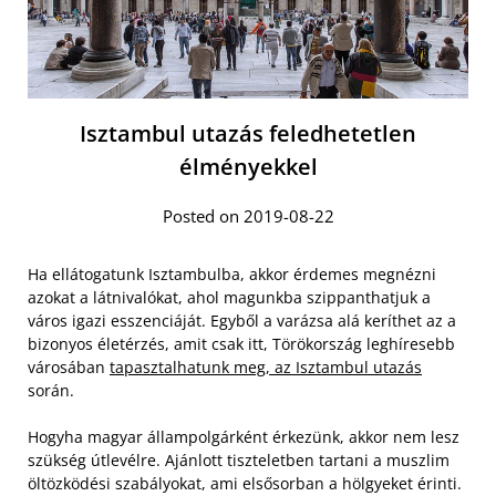
Isztambul utazás feledhetetlen
élményekkel
Posted on 2019-08-22
Ha ellátogatunk Isztambulba, akkor érdemes megnézni
azokat a látnivalókat, ahol magunkba szippanthatjuk a
város igazi esszenciáját. Egyből a varázsa alá keríthet az a
bizonyos életérzés, amit csak itt, Törökország leghíresebb
városában
tapasztalhatunk meg, az Isztambul utazás
során.
Hogyha magyar állampolgárként érkezünk, akkor nem lesz
szükség útlevélre. Ajánlott tiszteletben tartani a muszlim
öltözködési szabályokat, ami elsősorban a hölgyeket érinti.