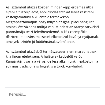
Az Isztambul utazás közben mindenképp érdemes útba
ejteni a fűszerpiacot, ahol csodás fotókat lehet készíteni,
kóstolgathatunk a különféle termékekből.
Megtapasztalhatjuk, hogy milyen az igazi piaci hangulat,
aminek évszázados múltja van. Mindezt az Aranyszarv-öböl
panorámája teszi feledhetetlenné. A kék csempékkel
díszített impozáns mecsetek elképesztő látványt nyújtanak,
amelyek szintén jó fotótémának számítanak.
Az Isztambul utazásból természetesen nem maradhatnak
ki a finom ételek sem. A halételek kedvelőit valódi
Kánaánként várja a város, de lesz alkalmunk megkóstolni a
sok más tradicionális fogást is a török konyhából.
KERESÉS: