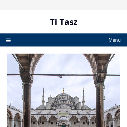
Skip
to
content
Ti Tasz
Menu