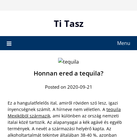
Skip
to
content
Ti Tasz
Menu
Honnan ered a tequila?
Posted on 2020-09-21
Ez a hangulatfelelős ital, amiről röviden szó lesz, igazi
ínyencségnek számít. A hírneve nem véletlen. A
tequila
Mexikóból származik
, ami különben az ország nemzeti
italai közé tartozik. Az alapanyagai a kék agávé és egyéb
termények. A nevét a származási helyérő kapta. Az
alkoholtartalmát tekintve általában 38-40 %, azonban