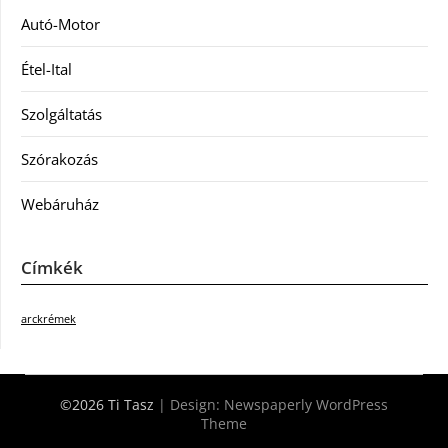
Autó-Motor
Étel-Ital
Szolgáltatás
Szórakozás
Webáruház
Címkék
arckrémek
©2026 Ti Tasz
| Design:
Newspaperly WordPress
Theme