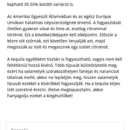
kapható 35-55% közötti variáció is.
Az Amerikai Egyesült Államokban és az egész Európai
Unióban hatalmas népszerűségnek örvend. A fogyasztását
illetően gyakran sóval és lime-al, esetleg citrommal
történik. Ezt a következőképpen kell elképzelni. Először a
kézre sót szórnak, ezt követően lenyalják azt, majd
megisszák az italt és megesznek egy szelet citromot.
A tequila egyébként tisztán is fogyasztható, vagyis nem kell
feltétlenül hozzá kísérő. Több típusát különböztetik meg,
ezért ha valamelyik szórakozóhelyen fahéjat és narancsot
tálalnak mellé, akkor ne lepődjön meg, hiszen valamelyik
típusát ezekkel a kísérőkkel fogyasztják. Ha a tequila teljes
ízét szeretné érezni, illetve megtapasztalni, akkor
hanyagolja ezeket a kiegészítőket!
KERESÉS: