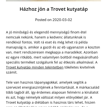
Házhoz jön a Trovet kutyatáp
Posted on 2020-03-02
A jó minőségű és elegendő mennyiségű finom étel
nemcsak nekünk, hanem a kedvenc állatunknak is
rendkívül fontos. Volt rá eset és még lehet rá példa
manapság is, amikor a gazdi és az eb ugyanazon a koszton
van, mert rendszeresen megkapja a maradékot. Azonban
ez egyre ritkább, mert valamilyen boltból megvásárolható
speciális terméket szolgálunk fel az étkezés alkalmával. A
Trovet kutyatáp minden tekintetben
tökéletes kivitelnek
számít.
Tele van hasznos tápanyagokkal, amelyek segítik a
szervezet energiaszintjének a fenntartását. A márkacsalád
több tagból áll, így érdemes alaposan felmérni a kínálatot
és azt, hogy némelyik változat milyen előnyökkel jár. A
Trovet kutyatáp a diétában is hasznos társ lehet, hiszen