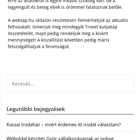
erre az állatoknál is egyre inkább szükség van, de a
legyengült és beteg ebek is örömmel falatoznak belőle.
A webtap.hu oldalon részletesen felmérhetjük az aktuális
felhozatalt. Ismerjük meg mindegyik Trovet kutyatáp
összetételét, majd pedig rendeljük meg a kívánt
mennyiséget! A kiszállítást követően pedig máris
felszolgálhatjuk a finomságot.
KERESÉS:
Legutóbbi bejegyzések
Kassai Irodaház – miért érdemes itt irodát választani?
Weboldal készítés Győr vállalkozásainak az online