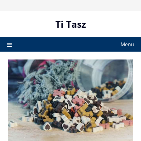
Skip
to
content
Ti Tasz
Menu