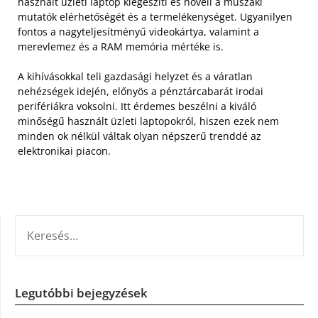
használt üzleti laptop kiegészíti és növeli a műszaki
mutatók elérhetőségét és a termelékenységet. Ugyanilyen
fontos a nagyteljesítményű videokártya, valamint a
merevlemez és a RAM memória mértéke is.
A kihívásokkal teli gazdasági helyzet és a váratlan
nehézségek idején, előnyös a pénztárcabarát irodai
perifériákra voksolni. Itt érdemes beszélni a kiváló
minőségű használt üzleti laptopokról, hiszen ezek nem
minden ok nélkül váltak olyan népszerű trenddé az
elektronikai piacon.
KERESÉS:
Legutóbbi bejegyzések