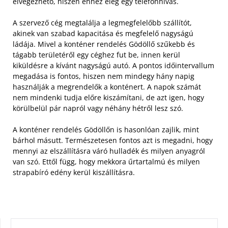
elvégezhető, hiszen ehhez elég egy telefonhívás.
A szervező cég megtalálja a legmegfelelőbb szállítót,
akinek van szabad kapacitása és megfelelő nagyságú
ládája. Mivel a konténer rendelés Gödöllő szűkebb és
tágabb területéről egy céghez fut be, innen kerül
kiküldésre a kívánt nagyságú autó.
A pontos időintervallum
megadása is fontos, hiszen nem mindegy hány napig
használják a megrendelők a konténert. A napok számát
nem mindenki tudja előre kiszámítani, de azt igen, hogy
körülbelül pár napról vagy néhány hétről lesz szó.
A konténer rendelés Gödöllőn is hasonlóan zajlik, mint
bárhol másutt. Természetesen fontos azt is megadni, hogy
mennyi az elszállításra váró hulladék és milyen anyagról
van szó. Ettől függ, hogy mekkora űrtartalmú és milyen
strapabíró edény kerül kiszállításra.
KERESÉS: