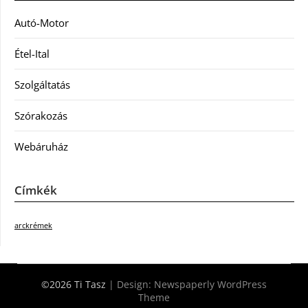
Autó-Motor
Étel-Ital
Szolgáltatás
Szórakozás
Webáruház
Címkék
arckrémek
©2026 Ti Tasz
| Design:
Newspaperly WordPress
Theme