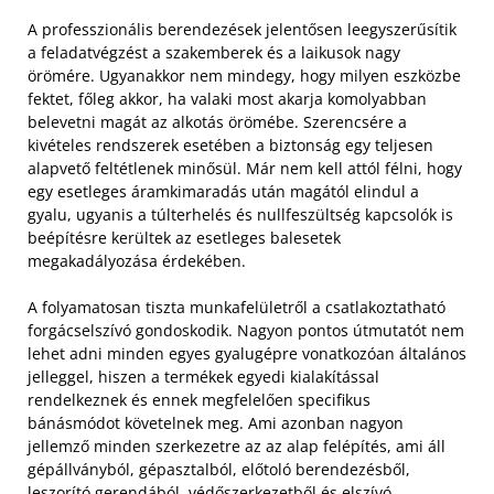
A professzionális berendezések jelentősen leegyszerűsítik
a feladatvégzést a szakemberek és a laikusok nagy
örömére. Ugyanakkor nem mindegy, hogy milyen eszközbe
fektet, főleg akkor, ha valaki most akarja komolyabban
belevetni magát az alkotás örömébe. Szerencsére a
kivételes rendszerek esetében a biztonság egy teljesen
alapvető feltétlenek minősül. Már nem kell attól félni, hogy
egy esetleges áramkimaradás után magától elindul a
gyalu, ugyanis a túlterhelés és nullfeszültség kapcsolók is
beépítésre kerültek az esetleges balesetek
megakadályozása érdekében.
A folyamatosan tiszta munkafelületről a csatlakoztatható
forgácselszívó gondoskodik. Nagyon pontos útmutatót nem
lehet adni minden egyes gyalugépre vonatkozóan általános
jelleggel, hiszen a termékek egyedi kialakítással
rendelkeznek és ennek megfelelően specifikus
bánásmódot követelnek meg. Ami azonban nagyon
jellemző minden szerkezetre az az alap felépítés, ami áll
gépállványból, gépasztalból, előtoló berendezésből,
leszorító gerendából, védőszerkezetből és elszívó