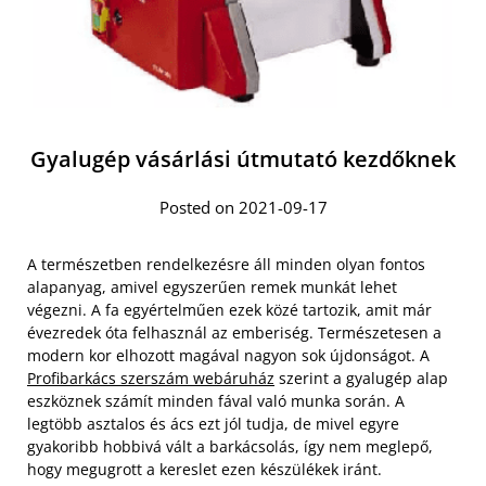
Gyalugép vásárlási útmutató kezdőknek
Posted on 2021-09-17
A természetben rendelkezésre áll minden olyan fontos
alapanyag, amivel egyszerűen remek munkát lehet
végezni. A fa egyértelműen ezek közé tartozik, amit már
évezredek óta felhasznál az emberiség. Természetesen a
modern kor elhozott magával nagyon sok újdonságot. A
Profibarkács szerszám webáruház
szerint a gyalugép alap
eszköznek számít minden fával való munka során. A
legtöbb asztalos és ács ezt jól tudja, de mivel egyre
gyakoribb hobbivá vált a barkácsolás, így nem meglepő,
hogy megugrott a kereslet ezen készülékek iránt.