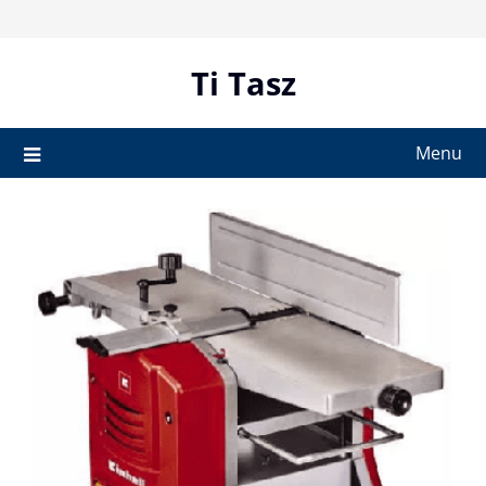
Skip
to
content
Ti Tasz
Menu