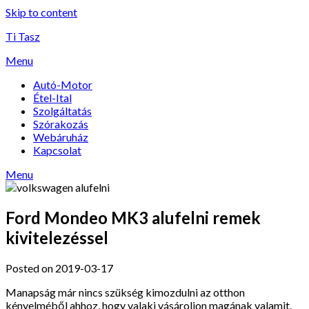
Skip to content
Ti Tasz
Menu
Autó-Motor
Étel-Ital
Szolgáltatás
Szórakozás
Webáruház
Kapcsolat
Menu
Ford Mondeo MK3 alufelni remek
kivitelezéssel
Posted on 2019-03-17
Manapság már nincs szükség kimozdulni az otthon
kényelméből ahhoz, hogy valaki vásároljon magának valamit.