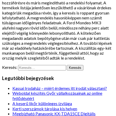
hozzáférésre és máris megindítható a rendelési folyamat. A
termékek listája jelentősen leszűkíthető a vásárlónak érdekes
kategóriák megadása révén, így a keresés is roppant gyorsan
lefolytatható. A megrendelés hasonlóképpen nem számít
túlságosan időigényes feladatnak. A Ford Mondeo MK3
alufelni nagyon rövid időn belül, mindössze néhány perc alatt
elejétől végéig könnyedén lebonyolítható. A kötelezően
megadandó adatok bepötyögése után már csak pár kattintás
szükséges a megrendelés véglegesítéséhez. A további lépések
már az eladóhely hatáskörébe tartoznak. A kiszállítás egy-két
munkanapon belül megtörténik, függetlenül attól, hogy az
ország melyik szegletéből adták le a rendelést.
Keresés:
Legutóbbi bejegyzések
Kassai Irodaház – miért érdemes itt irodát választani?
Weboldal készítés Győr vállalkozásainak az online
fejlődéséért
A keserű likőr különleges ízvilága
Kerti szerszámok tárolása kis helyen
Megbízható Panasonic KX-TDA15CE Digitális