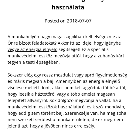
használata
Posted on 2018-07-07
A munkahelyén nagy magasságokban kell elvégeznie az
Önre bízott feladatokat? Akkor itt az ideje, hogy
igénybe
vegye az energia elnyelő
segítségét! Ez a speciális
munkavédelmi eszköz megóvja attól, hogy a zuhanás kárt
tegyen a testi épségében.
Sokszor elég egy rossz mozdulat vagy apró figyelmetlenség
és máris megvan a baj. Amennyiben az energia elnyelő
viselése mellett dönt, akkor nem kell aggódnia többé attól,
hogy leesik a háztetőről vagy a több emelet magasan
felépített állványról.
Sok dolgozó megvonja a vállát, ha a
munkavédelmi eszközök használatáról esik szó, mondván,
hogy eddig sem történt baj. Szerencséje van, ha még soha
nem szerzett sérülést a munkaterületen, de ez még nem
jelenti azt, hogy a jövőben nincs erre esély.