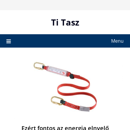
Skip
to
content
Ti Tasz
Menu
Ezért fontos az energia elnyelő