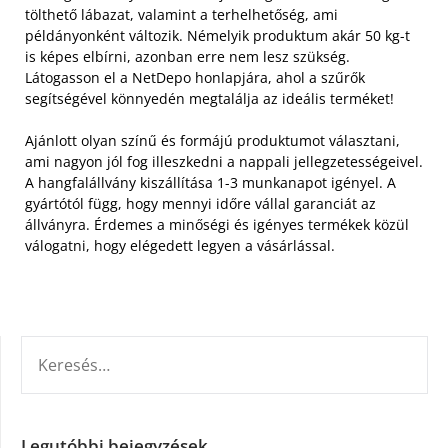
tölthető lábazat, valamint a terhelhetőség, ami
példányonként változik. Némelyik produktum akár 50 kg-t
is képes elbírni, azonban erre nem lesz szükség.
Látogasson el a NetDepo honlapjára, ahol a szűrők
segítségével könnyedén megtalálja az ideális terméket!
Ajánlott olyan színű és formájú produktumot választani,
ami nagyon jól fog illeszkedni a nappali jellegzetességeivel.
A hangfalállvány kiszállítása 1-3 munkanapot igényel. A
gyártótól függ, hogy mennyi időre vállal garanciát az
állványra. Érdemes a minőségi és igényes termékek közül
válogatni, hogy elégedett legyen a vásárlással.
KERESÉS:
Legutóbbi bejegyzések