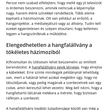
Persze nem szabad elfelejteni, hogy mellé egy jó televíziót
is érdemes beszerezni, aminek nemcsak a képernyője
nagy, hanem élénk színekkel rendelkezik. Több eleme
kapható a házimozinak. Ott van például az erősítő, a
hangprojektor, a médialejátszó vagy az állvány. Tudni kell
ezeket egyenletesen és szépen elosztani, hogy kellemes
legyen a hangszóróknak a működése.
Elengedhetetlen a hangfalállvány a
tökéletes házimoziból
Kifinomultan és ízlésesen lehet beüzemelni az említett
berendezést. A
hangfalállvány egyik lényege
, hogy elrejtse
a kábeleket. Erre szinte mindegyik példánynál lehetőség
van, mert a hátánál lehet azokat megkötni úgy, hogy ne
látszódjanak, vagy pedig magának a szerkezetnek van egy
csöve, amin keresztül lehet vezetni. Meg kell nézni, hogy a
hangfaltartó tálcának mekkora a mérete, hogy biztosan
ráférjen a szerkezet.
A hangfalállvány további tulajdonságai között van még a