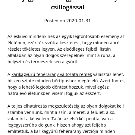
csillogással
Posted on 2020-01-31
Az esküvő mindenkinek az egyik legfontosabb esemény az
életében, ezért érezzük a késztetést, hogy minden apró
részlet tökéletes legyen. Az elsődleges fejbéli listán
általában az olyan dolgok szerepelnek, mint a ruha, a
helyszín és természetesen a gyűrű.
A
karikagyűrű fehérarany változata remek
választás lehet,
hiszen szinte minden bőrtípushoz megfelelő. Azért fontos,
hogy a lehető legjobb döntést hozzuk, mivel egész
hátralévő életünkben viselni fogjuk az ékszert.
A teljes elhatározás megszületéséig az olyan dolgokat kell
számba vennünk, mint a szín, a méret, a felület, a kő,
valamint a kényelem. Talán az első két ponttal van a
legegyszerűbb dolgunk, hiszen ahogy azt feljebb
említettük, a karikagyűrű fehérarany verziója minden