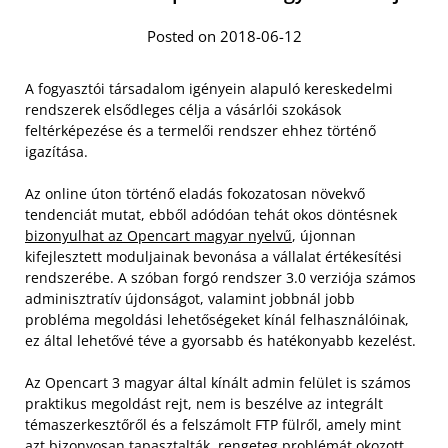
Posted on 2018-06-12
A fogyasztói társadalom igényein alapuló kereskedelmi
rendszerek elsődleges célja a vásárlói szokások
feltérképezése és a termelői rendszer ehhez történő
igazítása.
Az online úton történő eladás fokozatosan növekvő
tendenciát mutat, ebből adódóan tehát okos döntésnek
bizonyulhat az Opencart magyar nyelvű
, újonnan
kifejlesztett moduljainak bevonása a vállalat értékesítési
rendszerébe. A szóban forgó rendszer 3.0 verziója számos
adminisztratív újdonságot, valamint jobbnál jobb
probléma megoldási lehetőségeket kínál felhasználóinak,
ez által lehetővé téve a gyorsabb és hatékonyabb kezelést.
Az Opencart 3 magyar által kínált admin felület is számos
praktikus megoldást rejt, nem is beszélve az integrált
témaszerkesztőről és a felszámolt FTP fülről, amely mint
azt bizonyosan tapasztalták, rengeteg problémát okozott.