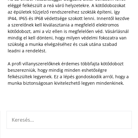
eléggé felkészült a reá váró helyzetekre. A kötődobozokat
az épületek tűzjelző rendszereihez szokták építeni, így
IP44, IP65 és IP68 védettsége szokott lenni.
Innentől kezdve
a szerelőnek kell kiválasztania a megfelelő elektromos
kötődobozt, ami a víz ellen is megfelelően véd. Vásárlásnál
mindig el kell dönteni, hogy milyen védelmi fokozatra van
szükség a munka elvégzéséhez és csak utána szabad
leadni a rendelést.
A profi villanyszerelőknek érdemes többfajta kötődobozt
beszerezniük, hogy mindig minden eshetőségre
felkészültek legyenek. Ez a lépés gondoskodik arról, hogy a
munka biztonságosan kivitelezhető legyen mindenkinek.
KERESÉS: