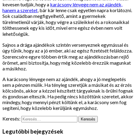
kevesen tudják, hogy a
karácsony lényege nem az ajándék,
hanem a szeretet
, bár kár lenne csak egyetlen napra korlátozni.
Sok családban megfigyelhető, amint a gyermekek
türelmetlenül várják, hogy végre a szüleikkel és a rokonaikkal
tölthessenek egy kis időt, mivel erre egész évben nem volt
lehetőségük.
Sajnos a drága ajándékok szintén versenyeznek egymással és
úgy tűnik, hogy az a jó ember, aki az egész fizetését feláldozza.
Szerencsére egyre többen értik meg az ajándékozásban rejlő
örömet, ami biztosítja, hogy még közelebb érezzük magunkat
a másikhoz.
A karácsony lényege nem az ajándék, ahogy a jó meglepetés
sem a pénzen múlik. Ha tényleg szeretjük a másikat és az érzés
kölcsönös, akkor a kézzel készített tárgyaknak is örülni fognak
és gondosan elteszik. Ha pedig nincs közöttünk szeretet, akkor
mindegy, hogy mennyi pénzt költünk el, a karácsony sem fog
segíteni, hogy közelebb kerüljünk egymáshoz.
Keresés:
Legutóbbi bejegyzések