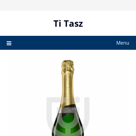
Skip
to
content
Ti Tasz
Menu