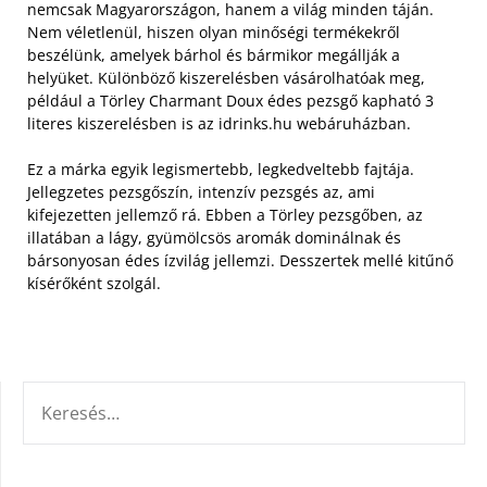
nemcsak Magyarországon, hanem a világ minden táján.
Nem véletlenül, hiszen olyan minőségi termékekről
beszélünk, amelyek bárhol és bármikor megállják a
helyüket. Különböző kiszerelésben vásárolhatóak meg,
például a Törley Charmant Doux édes pezsgő kapható 3
literes kiszerelésben is az idrinks.hu webáruházban.
Ez a márka egyik legismertebb, legkedveltebb fajtája.
Jellegzetes pezsgőszín, intenzív pezsgés az, ami
kifejezetten jellemző rá. Ebben a Törley pezsgőben, az
illatában a lágy, gyümölcsös aromák dominálnak és
bársonyosan édes ízvilág jellemzi. Desszertek mellé kitűnő
kísérőként szolgál.
KERESÉS: