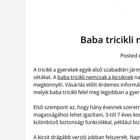
Baba tricikli
Posted 
A tricikli a gyerekek egyik első szabadtéri j
sétákat. A
baba tricikli nemcsak a kicsiknek
na
megkönnyíti. Vásárlás előtt érdemes informál
melyik baba tricikli felel meg legjobban a gy
Első szempont az, hogy hány évesnek szeret
magasságához lehet igazítani, 3-tól 7 éves kor
különböző biztonsági funkciókkal, például biz
A kicsit drágább verzió jobban felszerelt. Nap