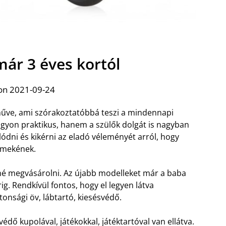
 már 3 éves kortól
on 2021-09-24
árműve, ami szórakoztatóbbá teszi a mindennapi
gyon praktikus, hanem a szülők dolgát is nagyban
ódni és kikérni az eladó véleményét arról, hogy
ermekének.
né megvásárolni. Az újabb modelleket már a baba
ig. Rendkívül fontos, hogy el legyen látva
tonsági öv, lábtartó, kiesésvédő.
védő kupolával, játékokkal, játéktartóval van ellátva.