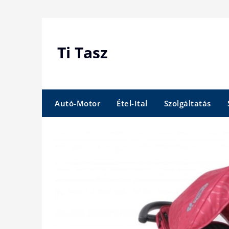
Skip
to
content
Ti Tasz
Autó-Motor
Étel-Ital
Szolgáltatás