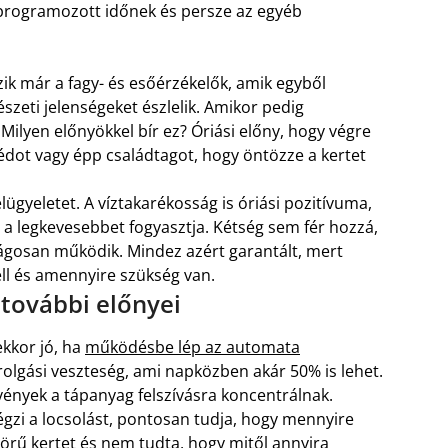
eprogramozott időnek és persze az egyéb
k már a fagy- és esőérzékelők, amik egyből
szeti jelenségeket észlelik. Amikor pedig
ilyen előnyökkel bír ez? Óriási előny, hogy végre
édot vagy épp családtagot, hogy öntözze a kertet
gyeletet. A víztakarékosság is óriási pozitívuma,
 a legkevesebbet fogyasztja. Kétség sem fér hozzá,
ágosan működik. Mindez azért garantált, mert
ell és amennyire szükség van.
további előnyei
ekkor jó, ha
működésbe lép az automata
rolgási veszteség, ami napközben akár 50% is lehet.
ények a tápanyag felszívásra koncentrálnak.
gzi a locsolást, pontosan tudja, hogy mennyire
örű kertet és nem tudta, hogy mitől annyira