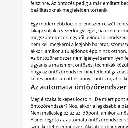
felszínre. Az öntözés pedig a már említett b
beállításoknak megfelelően történik.
Egy modernebb locsolórendszer részét képezi
kikapcsolják a vezérlőegységet, ha ezen termé
megszűntek ezek, egyből beindul a rendszer. M
nem kell megkérni a legjobb barátot, szomsz
akkor, amikor a tulajdonos épp nincs otthon.
Az öntözőrendszer nem igényel semmilyen felü
ugyanis a ma ismert öntözési technikák közül
hogy az öntözőrendszer hihetetlenül gazdas
képes pontosan ott és annyit öntözni, ahol k
Az automata öntözőrendszer 
Még éjszaka is képes locsolni. De miért pont 
öntözőrendszer
? Nos, ekkor a legkisebb a pá
Nem mellesleg ez az az időpont, amikor a növ
Akinél régóta az automata öntözőrendszer vé
szép kertet eredményez. Aki látott már gyöny