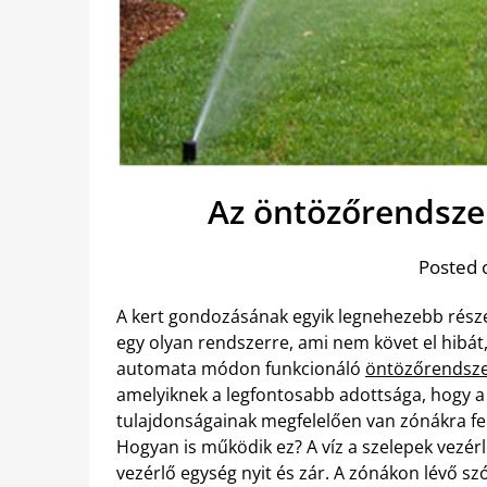
Az öntözőrendsze
Posted 
A kert gondozásának egyik legnehezebb része
egy olyan rendszerre, ami nem követ el hibá
automata módon funkcionáló
öntözőrendszer 
amelyiknek a legfontosabb adottsága, hogy a 
tulajdonságainak megfelelően van zónákra fe
Hogyan is működik ez? A víz a szelepek vezérl
vezérlő egység nyit és zár. A zónákon lévő s