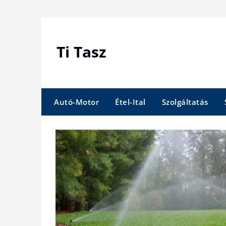
Skip
to
content
Ti Tasz
Autó-Motor
Étel-Ital
Szolgáltatás