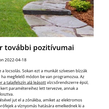
r további pozitívumai
on 2022-04-18
 a locsolás. Sokan ezt a munkát szívesen bízzák
t, ha megfelelő módon be van programozva. Az
a talajfelszín alá leásott
vízcsőrendszerre épül,
kert paramétereihez lett tervezve, annak a
losztva.
ésével jut el a zónákba, amiket az elektromos
zórófejek a víznyomás hatására emelkednek ki a