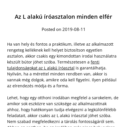
Az L alakú íróasztalon minden elfér
Posted on 2019-08-11
Ha van hely és fontos a praktikum, illetve az alkalmazott
rengeteg kelléknek kell helyet biztosítson egyetlen
asztalon, akkor csakis egy kimondottan irodai használatra
készült bútor jöhet szóba. Természetesen a
fenti
tulajdonságokat az L alakú íróasztal
is garantálhatja.
Nyilván, ha a mérettel minden rendben van, akkor is
vannak még dolgok, amikre oda kell figyelni. Ilyen például
az elrendezés módja és a forma.
Lehet, hogy egy otthoni irodában megfelel a sarokelem, de
amikor sok eszközre van szüksége az alkalmazottnak
ahhoz, hogy hatékonyan tudja elvégezni a legkülönfélébb
feladatait, akkor csakis az L alakú íróasztal jöhet szóba.
Nem szabad megfeledkezni a tárolás fontosságáról sem.