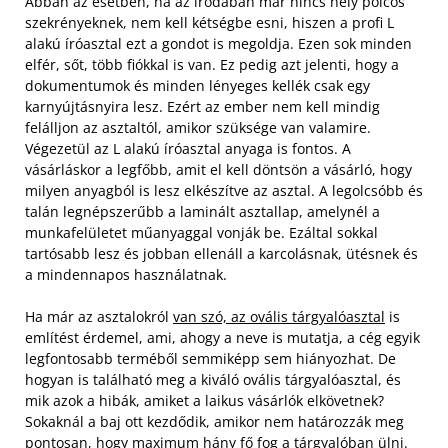
Abban az esetben, ha az irodában már nincs hely polcos
szekrényeknek, nem kell kétségbe esni, hiszen a profi L
alakú íróasztal ezt a gondot is megoldja. Ezen sok minden
elfér, sőt, több fiókkal is van.
Ez pedig azt jelenti, hogy a
dokumentumok és minden lényeges kellék csak egy
karnyújtásnyira lesz. Ezért az ember nem kell mindig
felálljon az asztaltól, amikor szüksége van valamire.
Végezetül az L alakú íróasztal anyaga is fontos. A
vásárláskor a legfőbb, amit el kell döntsön a vásárló, hogy
milyen anyagból is lesz elkészítve az asztal. A legolcsóbb és
talán legnépszerűbb a laminált asztallap, amelynél a
munkafelületet műanyaggal vonják be. Ezáltal sokkal
tartósabb lesz és jobban ellenáll a karcolásnak, ütésnek és
a mindennapos használatnak.
Ha már az asztalokról
van szó, az ovális tárgyalóasztal
is
említést érdemel, ami, ahogy a neve is mutatja, a cég egyik
legfontosabb terméből semmiképp sem hiányozhat. De
hogyan is található meg a kiváló ovális tárgyalóasztal, és
mik azok a hibák, amiket a laikus vásárlók elkövetnek?
Sokaknál a baj ott kezdődik, amikor nem határozzák meg
pontosan, hogy maximum hány fő fog a tárgyalóban ülni.