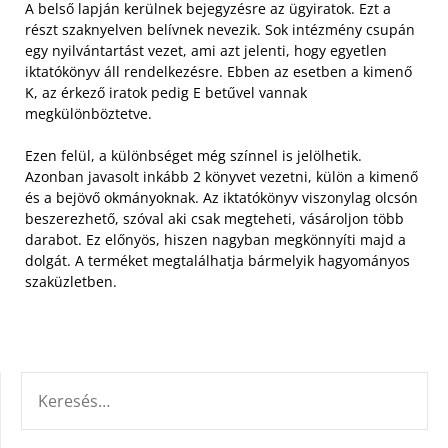
A belső lapján kerülnek bejegyzésre az ügyiratok. Ezt a
részt szaknyelven belívnek nevezik. Sok intézmény csupán
egy nyilvántartást vezet, ami azt jelenti, hogy egyetlen
iktatókönyv áll rendelkezésre. Ebben az esetben a kimenő
K, az érkező iratok pedig E betűvel vannak
megkülönböztetve.
Ezen felül, a különbséget még színnel is jelölhetik.
Azonban javasolt inkább 2 könyvet vezetni, külön a kimenő
és a bejövő okmányoknak. Az iktatókönyv viszonylag olcsón
beszerezhető, szóval aki csak megteheti, vásároljon több
darabot. Ez előnyös, hiszen nagyban megkönnyíti majd a
dolgát. A terméket megtalálhatja bármelyik hagyományos
szaküzletben.
KERESÉS: