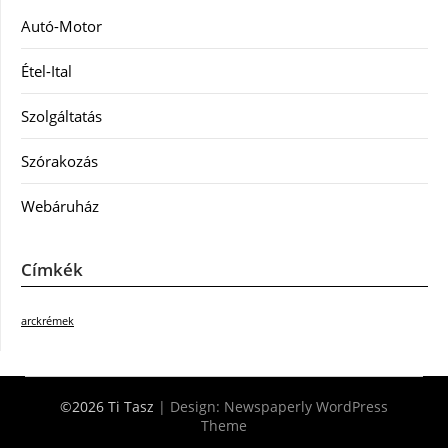
Autó-Motor
Étel-Ital
Szolgáltatás
Szórakozás
Webáruház
Címkék
arckrémek
©2026 Ti Tasz
| Design:
Newspaperly WordPress
Theme