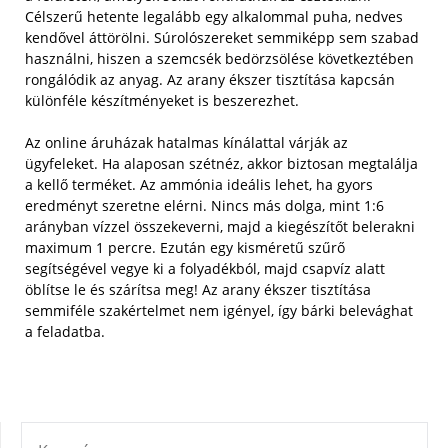
Célszerű hetente legalább egy alkalommal puha, nedves
kendővel áttörölni. Súrolószereket semmiképp sem szabad
használni, hiszen a szemcsék bedörzsölése következtében
rongálódik az anyag. Az arany ékszer tisztítása kapcsán
különféle készítményeket is beszerezhet.
Az online áruházak hatalmas kínálattal várják az
ügyfeleket. Ha alaposan szétnéz, akkor biztosan megtalálja
a kellő terméket. Az ammónia ideális lehet, ha gyors
eredményt szeretne elérni. Nincs más dolga, mint 1:6
arányban vízzel összekeverni, majd a kiegészítőt belerakni
maximum 1 percre. Ezután egy kisméretű szűrő
segítségével vegye ki a folyadékból, majd csapvíz alatt
öblítse le és szárítsa meg! Az arany ékszer tisztítása
semmiféle szakértelmet nem igényel, így bárki belevághat
a feladatba.
KERESÉS: