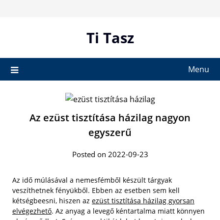
Skip
to
content
Ti Tasz
Menu
Az ezüst tisztítása házilag nagyon
egyszerű
Posted on 2022-09-23
Az idő múlásával a nemesfémből készült tárgyak
veszíthetnek fényükből. Ebben az esetben sem kell
kétségbeesni, hiszen az
ezüst tisztítása házilag gyorsan
elvégezhető
. Az anyag a levegő kéntartalma miatt könnyen