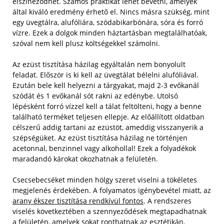
elszíneződhet. Számos praktikát lehet bevetni, amelyek
által kiváló eredmény érhető el. Nincs másra szükség, mint
egy üvegtálra, alufóliára, szódabikarbónára, sóra és forró
vízre. Ezek a dolgok minden háztartásban megtalálhatóak,
szóval nem kell plusz költségekkel számolni.
Az ezüst tisztítása házilag egyáltalán nem bonyolult
feladat. Először is ki kell az üvegtálat bélelni alufóliával.
Ezután bele kell helyezni a tárgyakat, majd 2-3 evőkanál
szódát és 1 evőkanál sót rakni az edénybe. Utolsó
lépésként forró vízzel kell a tálat feltölteni, hogy a benne
található terméket teljesen ellepje. Az előállított oldatban
célszerű addig tartani az ezüstöt, ameddig visszanyerik a
szépségüket. Az ezüst tisztítása házilag ne történjen
acetonnal, benzinnel vagy alkohollal! Ezek a folyadékok
maradandó károkat okozhatnak a felületén.
Csecsebecséket minden hölgy szeret viselni a tökéletes
megjelenés érdekében. A folyamatos igénybevétel miatt, az
arany ékszer tisztítása rendkívül fontos
. A rendszeres
viselés következtében a szennyeződések megtapadhatnak
a felületén, amelyek sokat ronthatnak az esztétikán.