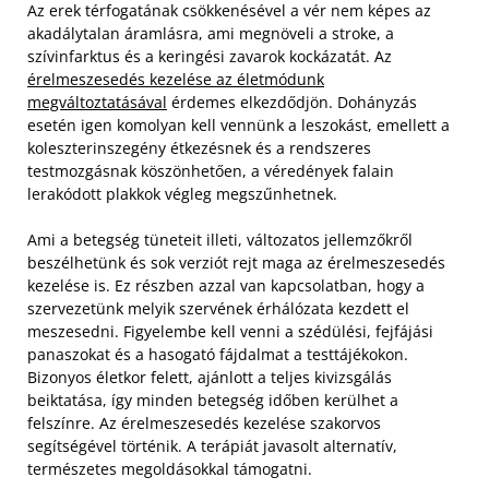
Az erek térfogatának csökkenésével a vér nem képes az
akadálytalan áramlásra, ami megnöveli a stroke, a
szívinfarktus és a keringési zavarok kockázatát. Az
érelmeszesedés kezelése az életmódunk
megváltoztatásával
érdemes elkezdődjön. Dohányzás
esetén igen komolyan kell vennünk a leszokást, emellett a
koleszterinszegény étkezésnek és a rendszeres
testmozgásnak köszönhetően, a véredények falain
lerakódott plakkok végleg megszűnhetnek.
Ami a betegség tüneteit illeti, változatos jellemzőkről
beszélhetünk és sok verziót rejt maga az érelmeszesedés
kezelése is. Ez részben azzal van kapcsolatban, hogy a
szervezetünk melyik szervének érhálózata kezdett el
meszesedni. Figyelembe kell venni a szédülési, fejfájási
panaszokat és a hasogató fájdalmat a testtájékokon.
Bizonyos életkor felett, ajánlott a teljes kivizsgálás
beiktatása, így minden betegség időben kerülhet a
felszínre. Az érelmeszesedés kezelése szakorvos
segítségével történik. A terápiát javasolt alternatív,
természetes megoldásokkal támogatni.