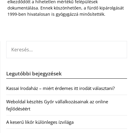
elkezdődött a hihetetlen mértékű felépülések
dokumentálása. Ennek köszönhetően, a fürdő kipárolgását
1999-ben hivatalosan is gyógygázzá minősítették.
KERESÉS:
Legutóbbi bejegyzések
Kassai Irodaház – miért érdemes itt irodát választani?
Weboldal készítés Győr vállalkozásainak az online
fejlődéséért
A keserű likőr különleges ízvilága