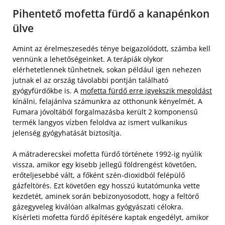
Pihentető mofetta fürdő a kanapénkon
ülve
Amint az érelmeszesedés ténye beigazolódott, számba kell
vennünk a lehetőségeinket. A terápiák olykor
elérhetetlennek tűnhetnek, sokan például igen nehezen
jutnak el az ország távolabbi pontján található
gyógyfürdőkbe is. A
mofetta fürdő erre igyekszik megoldást
kínálni, felajánlva számunkra az otthonunk kényelmét. A
Fumara jóvoltából forgalmazásba került 2 komponensű
termék langyos vízben feloldva az ismert vulkanikus
jelenség gyógyhatását biztosítja.
A mátraderecskei mofetta fürdő története 1992-ig nyúlik
vissza, amikor egy kisebb jellegű földrengést követően,
erőteljesebbé vált, a főként szén-dioxidból felépülő
gázfeltörés. Ezt követően egy hosszú kutatómunka vette
kezdetét, aminek során bebizonyosodott, hogy a feltörő
gázegyveleg kiválóan alkalmas gyógyászati célokra.
Kísérleti mofetta fürdő építésére kaptak engedélyt, amikor