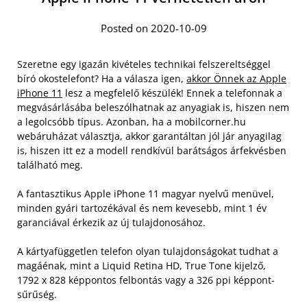
Posted on 2020-10-09
Szeretne egy igazán kivételes technikai felszereltséggel
bíró okostelefont? Ha a válasza igen,
akkor Önnek az Apple
iPhone 11
lesz a megfelelő készülék! Ennek a telefonnak a
megvásárlásába beleszólhatnak az anyagiak is, hiszen nem
a legolcsóbb típus. Azonban, ha a mobilcorner.hu
webáruházat választja, akkor garantáltan jól jár anyagilag
is, hiszen itt ez a modell rendkívül barátságos árfekvésben
található meg.
A fantasztikus Apple iPhone 11 magyar nyelvű menüvel,
minden gyári tartozékával és nem kevesebb, mint 1 év
garanciával érkezik az új tulajdonosához.
A kártyafüggetlen telefon olyan tulajdonságokat tudhat a
magáénak, mint a Liquid Retina HD, True Tone kijelző,
1792 x 828 képpontos felbontás vagy a 326 ppi képpont-
sűrűség.