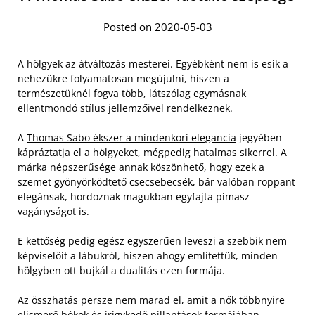
Posted on 2020-05-03
A hölgyek az átváltozás mesterei. Egyébként nem is esik a
nehezükre folyamatosan megújulni, hiszen a
természetüknél fogva több, látszólag egymásnak
ellentmondó stílus jellemzőivel rendelkeznek.
A
Thomas Sabo ékszer a mindenkori elegancia
jegyében
kápráztatja el a hölgyeket, mégpedig hatalmas sikerrel. A
márka népszerűsége annak köszönhető, hogy ezek a
szemet gyönyörködtető csecsebecsék, bár valóban roppant
elegánsak, hordoznak magukban egyfajta pimasz
vagányságot is.
E kettőség pedig egész egyszerűen leveszi a szebbik nem
képviselőit a lábukról, hiszen ahogy említettük, minden
hölgyben ott bujkál a dualitás ezen formája.
Az összhatás persze nem marad el, amit a nők többnyire
elismerő bókok és irigykedő pillantások formájában