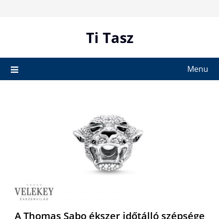
Skip
to
content
Ti Tasz
Menu
A Thomas Sabo ékszer időtálló szépsége